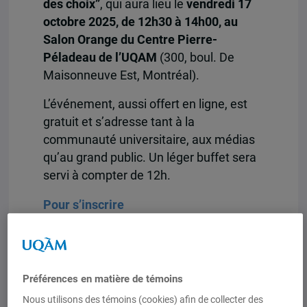
des choix”
, qui aura lieu le
vendredi 17
octobre 2025, de 12h30 à 14h00, au
Salon Orange du Centre Pierre-
Péladeau de l’UQAM
(300, boul. De
Maisonneuve Est, Montréal).
L’événement, aussi offert en ligne, est
gratuit et s’adresse tant à la
communauté universitaire, aux médias
qu’au grand public. Un léger buffet sera
servi à compter de 12h.
Pour s’inscrire
Dans l’attente des orientations du
premier budget du gouvernement
Carney, attendu cet automne, cette
Préférences en matière de témoins
table ronde réunira des expertes et
Nous utilisons des témoins (cookies) afin de collecter des
experts de l’UQAM, membres de l’IEIM,