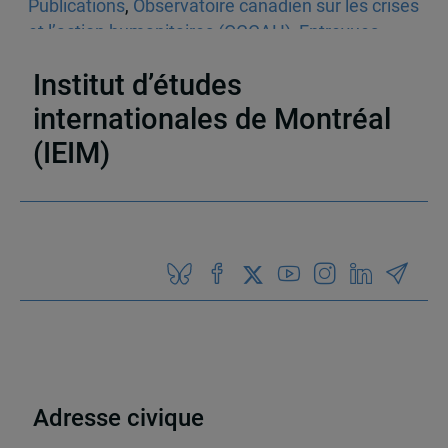
Publications
,
Observatoire canadien sur les crises
et l’action humanitaires (OCCAH)
,
Entrevues
dans les médias écrits
,
Venezuela
Institut d’études
internationales de Montréal
(IEIM)
Partenaires
Adresse civique