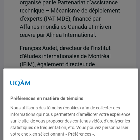
organisé par le Partenariat d’assistance
technique – Mécanisme de déploiement
d’experts (PAT-MDE), financé par
Affaires mondiales Canada et mis en
œuvre par Alinea International.
François Audet, directeur de l’Institut
d’études internationales de Montréal
(IEIM), également directeur de
l’Observatoire canadien sur les crises et
l’action humanitaires de l’ESG-UQAM,
était présent à titre de conférencier
principal. Son intervention, intitulée « Le
Préférences en matière de témoins
Canada face à la crise de l’aide
Nous utilisons des témoins (cookies) afin de collecter des
internationale : impacts, menaces et
informations qui nous permettent d’améliorer votre expérience
opportunités », portait sur les défis
sur le site, de vous proposer des contenus vidéo, d’analyser les
statistiques de fréquentation, etc. Vous pouvez personnaliser
majeurs qui frappent l’aide
votre choix en sélectionnant « Préférences ».
internationale et sur les choix cruciaux