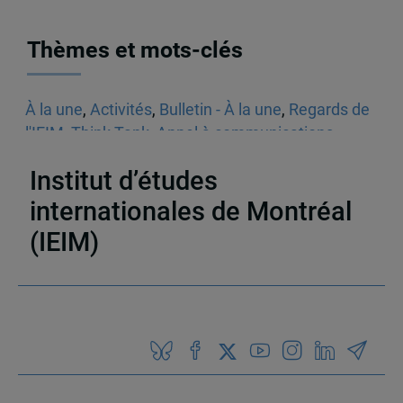
Thèmes et mots-clés
À la une
,
Activités
,
Bulletin - À la une
,
Regards de
l'IEIM
,
Think Tank
,
Appel à communications
,
Sécurité
Institut d’études
internationales de Montréal
(IEIM)
Partenaires