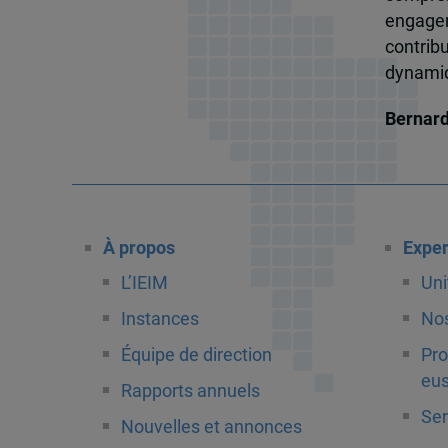
engagem
contrib
dynamiqu
Bernar
À propos
Exper
L’IEIM
Uni
Instances
Nos
Équipe de direction
Pro
eus
Rapports annuels
Ser
Nouvelles et annonces