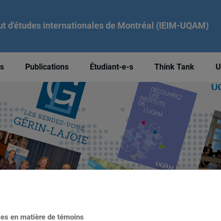
tut d'études internationales de Montréal (IEIM-UQAM)
és
Publications
Étudiant-e-s
Think Tank
U
ces en matière de témoins