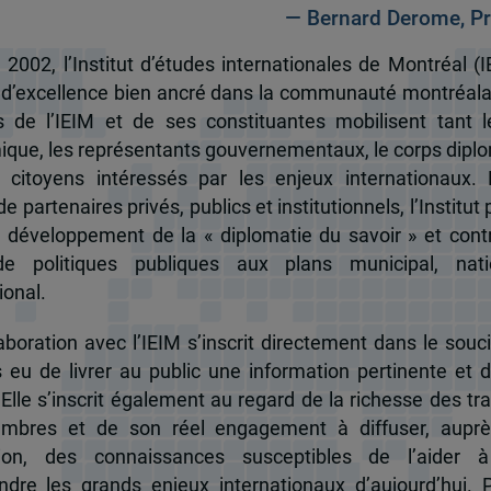
— Bernard Derome, Pr
 2002, l’Institut d’études internationales de Montréal (I
 d’excellence bien ancré dans la communauté montréala
és de l’IEIM et de ses constituantes mobilisent tant l
que, les représentants gouvernementaux, le corps dipl
 citoyens intéressés par les enjeux internationaux.
e partenaires privés, publics et institutionnels, l’Institut 
u développement de la « diplomatie du savoir » et cont
de politiques publiques aux plans municipal, nati
ional.
boration avec l’IEIM s’inscrit directement dans le souci
s eu de livrer au public une information pertinente et 
 Elle s’inscrit également au regard de la richesse des t
mbres et de son réel engagement à diffuser, auprè
tion, des connaissances susceptibles de l’aider 
dre les grands enjeux internationaux d’aujourd’hui.