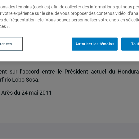
sons des témoins (cookies) afin de collecter des informations qui nous p
r votre expérience sur le site, de vous proposer des contenus vidéo, d’anal
es de fréquentation, etc. Vous pouvez personnaliser votre choix en sélect
onale au Honduras
ces ».
érences
Autoriser les témoins
Tout
mai 2011,
Mathieu Arès
nt sur l’accord entre le Président actuel du Hondura
rfirio Lobo Sosa.
M. Arès du 24 mai 2011