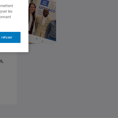
ermettent
yser les
ionnant
 refuser
s,