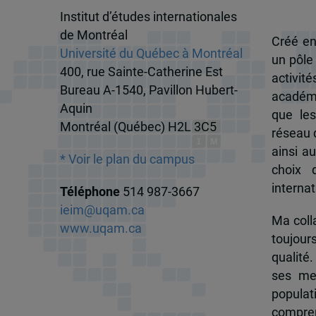
Institut d’études internationales
de Montréal
Créé en
Université du Québec à Montréal
un pôle
400, rue Sainte-Catherine Est
activit
Bureau A-1540, Pavillon Hubert-
académi
Aquin
que les
Montréal (Québec) H2L 3C5
réseau d
ainsi a
* Voir le plan du campus
choix 
internat
Téléphone
514 987-3667
ieim@uqam.ca
Ma colla
www.uqam.ca
toujour
qualité.
ses me
popula
compren