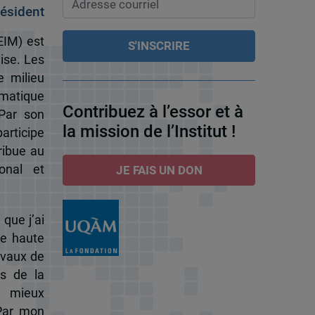
ésident
EIM) est
ise. Les
e milieu
omatique
Contribuez à l’essor et à
 Par son
la mission de l’Institut !
participe
ribue au
onal et
JE FAIS UN DON
 que j’ai
de haute
ravaux de
s de la
à mieux
 Par mon