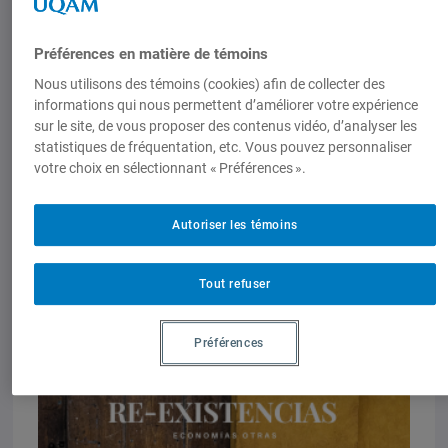
en pièce jointe
. Vous trouverez
également le numéro antérieur sur notre
Préférences en matière de témoins
page web ou vous pouvez lire la revue
Nous utilisons des témoins (cookies) afin de collecter des
directement en ligne
. Celui-ci portait sur
informations qui nous permettent d’améliorer votre expérience
les écologies féministes.
sur le site, de vous proposer des contenus vidéo, d’analyser les
statistiques de fréquentation, etc. Vous pouvez personnaliser
votre choix en sélectionnant « Préférences ».
Documents joints
cfp_revistalu_vo_vol._8_no._2.pdf
Autoriser les témoins
Tout refuser
Préférences