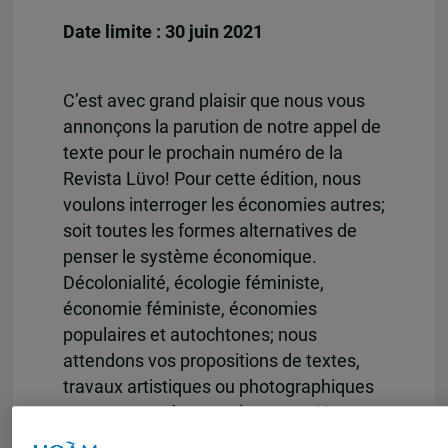
Date limite : 30 juin 2021
C’est avec grand plaisir que nous vous
annonçons la parution de notre appel de
texte pour le prochain numéro de la
Revista Lüvo! Pour cette édition, nous
voulons interroger les économies autres;
soit toutes les formes alternatives de
penser le système économique.
Décolonialité, écologie féministe,
économie féministe, économies
populaires et autochtones; nous
attendons vos propositions de textes,
travaux artistiques ou photographiques
ou encore, poème et chansons!
Vous
trouverez l’appel de textes en 4 langues