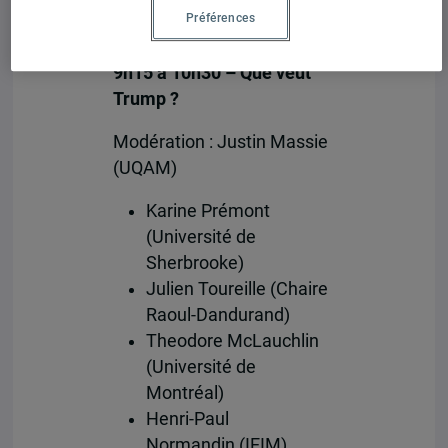
François Audet,
Préférences
directeur de l’IEIM
9h15 à 10h30 – Que veut
Trump ?
Modération : Justin Massie
(UQAM)
Karine Prémont
(Université de
Sherbrooke)
Julien Toureille (Chaire
Raoul-Dandurand)
Theodore McLauchlin
(Université de
Montréal)
Henri-Paul
Normandin (IEIM)