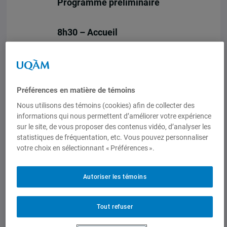
Programme préliminaire
8h30 – Accueil
9h00 – Allocution de
Stéphane Pallage, recteur
de l’UQAM
Préférences en matière de témoins
9h05 – Mot d’ouverture
Nous utilisons des témoins (cookies) afin de collecter des
informations qui nous permettent d’améliorer votre expérience
Justin Massie,
sur le site, de vous proposer des contenus vidéo, d’analyser les
directeur du
statistiques de fréquentation, etc. Vous pouvez personnaliser
votre choix en sélectionnant « Préférences ».
Département de
science politique
(UQAM), co-directeur,
Autoriser les témoins
Réseau d’analyse
stratégique (RAS), Le
Tout refuser
Rubicon