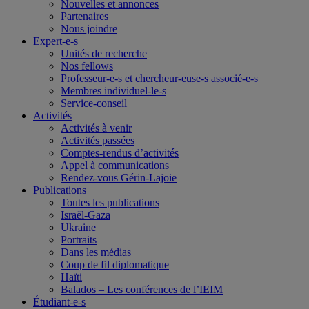
Nouvelles et annonces
Partenaires
Nous joindre
Expert-e-s
Unités de recherche
Nos fellows
Professeur-e-s et chercheur-euse-s associé-e-s
Membres individuel-le-s
Service-conseil
Activités
Activités à venir
Activités passées
Comptes-rendus d’activités
Appel à communications
Rendez-vous Gérin-Lajoie
Publications
Toutes les publications
Israël-Gaza
Ukraine
Portraits
Dans les médias
Coup de fil diplomatique
Haïti
Balados – Les conférences de l’IEIM
Étudiant-e-s