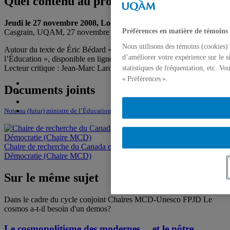
Quel contenu au projet de l’école?
Jeudi le 27 novembre 2008, Local W-5215
, Pavillon Thérèse-
Préférences en matière de témoins
Casgrain, UQAM, 27 novembre 2008
Nous utilisons des témoins (cookies) 
Autour du texte de Éric Bédard « Note au (futur) ministre de
d’améliorer votre expérience sur le s
l’Éducation », disponible en ligne. (voir ci-dessous)
Lecteur critique : Jean-Marc Larouche
statistiques de fréquentation, etc. V
« Préférences ».
Documents joints
Note au (futur) ministre de l’Éducation
Chaire de recherche du Canada en Mondialisation, Citoyenneté et
Démocratie (Chaire MCD)
Sur le même sujet
Dans le cadre du cycle conjoint Chaires MCD-Unesco FPJD Le
cosmos a-t-il besoin d'un demos?
Le cosmopolitisme des modernes… et le nôtre