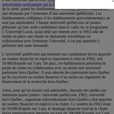
universitaire gestionnaire par le FRQ
. Les établissements du réseau
de la santé, parmi les établissements reconnus, peuvent transmettre
une demande par l’entremise d’une université québécoise. Les
établissements collégiaux et les établissements gouvernementaux ne
sont pas admissibles. Chaque université québécoise ne pourra
présenter qu’une seule candidature dans le cadre de ce programme.
L’Université Laval, ayant déjà une entente avec le FRQ afin de
mettre en place une chaire en diplomatie scientifique en
collaboration avec Sorbonne Université, n’est pas autorisée à
présenter une autre demande.
L’université québécoise qui transmet une candidature devra apporter
un soutien financier en espèces équivalent à celui du FRQ, soit
50 000 $/année sur 5 ans. De plus, cet établissement présentera le
projet de chaire en collaboration avec au moins une université
partenaire hors-Québec. Il sera attendu des partenaires hors-Québec
qu’ils reçoivent un soutien financier d’au moins un organisme de
financement de la recherche hors-Québec.
Ainsi, pour qu’un dossier soit admissible, chacune des parties (au
minimum quatre parties : université québécoise, FRQ, université
hors-Québec, organisme subventionnaire hors-Québec) doit apporter
un soutien financier en espèces à la chaire. Le soutien du FRQ étant
de 50 000 $/année sur 5 ans, le montage financier total de la chaire
devra minimalement atteindre un total de 200 000 $/année sur 5 ans.