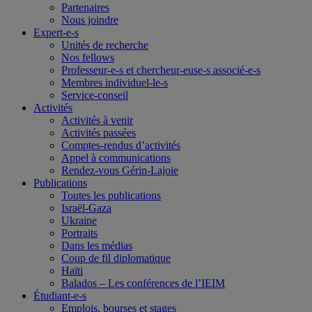
Partenaires
Nous joindre
Expert-e-s
Unités de recherche
Nos fellows
Professeur-e-s et chercheur-euse-s associé-e-s
Membres individuel-le-s
Service-conseil
Activités
Activités à venir
Activités passées
Comptes-rendus d’activités
Appel à communications
Rendez-vous Gérin-Lajoie
Publications
Toutes les publications
Israël-Gaza
Ukraine
Portraits
Dans les médias
Coup de fil diplomatique
Haïti
Balados – Les conférences de l’IEIM
Étudiant-e-s
Emplois, bourses et stages