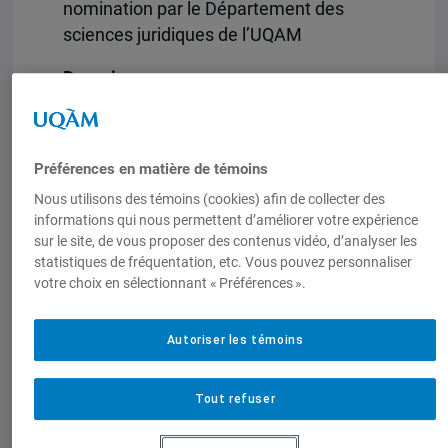
nomination par le Département des
sciences juridiques de l’UQAM
Domaine
Sciences juridiques
Montant
Préférences en matière de témoins
1 000$
Nous utilisons des témoins (cookies) afin de collecter des
Ouvert à
informations qui nous permettent d’améliorer votre expérience
Personnes étudiantes finissantes au
sur le site, de vous proposer des contenus vidéo, d’analyser les
statistiques de fréquentation, etc. Vous pouvez personnaliser
baccalauréat en droit à l’UQAM
votre choix en sélectionnant « Préférences ».
Conditions d’admissibilité
Être finissant.e au baccalauréat en droit
Autoriser les témoins
à l’UQAM à l’automne 2023, à l’hiver
2024 ou à l’été 2024
Tout refuser
En savoir plus.