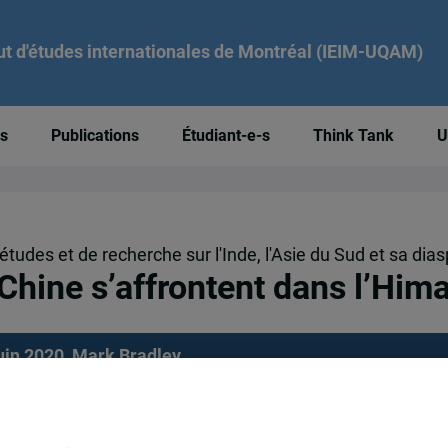
tut d'études internationales de Montréal (IEIM-UQAM)
és
Publications
Étudiant-e-s
Think Tank
U
études et de recherche sur l'Inde, l'Asie du Sud et sa di
 Chine s’affrontent dans l’Him
juin 2020,
Mark Bradley
faire diversion en pleine pandémie ?