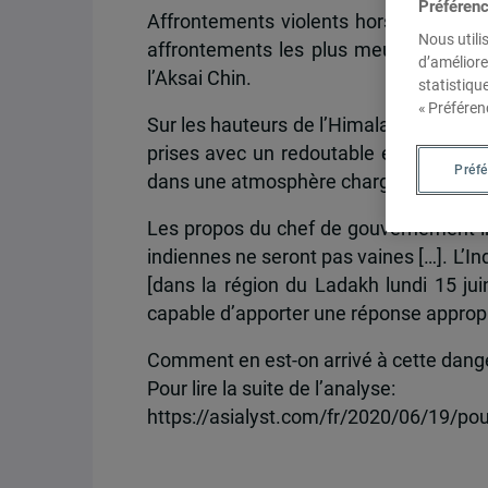
Préféren
Affrontements violents hors de contrôle
Nous utili
affrontements les plus meurtriers le 
d’améliore
l’Aksai Chin.
statistiqu
« Préféren
Sur les hauteurs de l’Himalaya, alors
prises avec un redoutable ennemi comm
Préf
dans une atmosphère chargée de tensio
Les propos du chef de gouvernement indi
indiennes ne seront pas vaines […]. L’I
[dans la région du Ladakh lundi 15 juin
capable d’apporter une réponse approprié
Comment en est-on arrivé à cette dang
Pour lire la suite de l’analyse:
https://asialyst.com/fr/2020/06/19/po