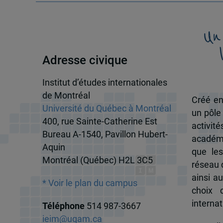
Un
Adresse civique
Institut d’études internationales
de Montréal
Créé en
Université du Québec à Montréal
un pôle
400, rue Sainte-Catherine Est
activit
Bureau A-1540, Pavillon Hubert-
académi
Aquin
que les
Montréal (Québec) H2L 3C5
réseau d
ainsi a
* Voir le plan du campus
choix 
internat
Téléphone
514 987-3667
ieim@uqam.ca