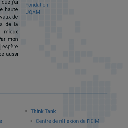
 que j’ai
de haute
ravaux de
s de la
à mieux
 Par mon
j’espère
pe aussi
Think Tank
s
Centre de réflexion de l’IEIM