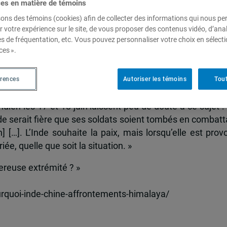
ces en matière de témoins
 ? En 45 ans, l’Inde et la Chine se sont livrés ces der
sons des témoins (cookies) afin de collecter des informations qui nous p
long de la « frontière de facto » qui sépare le Jammu-e
r votre expérience sur le site, de vous proposer des contenus vidéo, d’anal
es de fréquentation, etc. Vous pouvez personnaliser votre choix en sélect
ces ».
 même que les deux premières démographies de la planète
un, la pandémie de coronavirus, le crépuscule printan
érences
Autoriser les témoins
Tout
n et d’inquiétude.
en les 17 et 18 juin laissent peu de doute à ce sujet :
nde serait fière que ses soldats soient tombés en combatt
] […]. L’Inde souhaite la paix, mais lorsqu’elle est prov
e, quelle que soit la situation. »
ereuse extrémité ? »
urquoi-inde-chine-affrontements-himalaya/