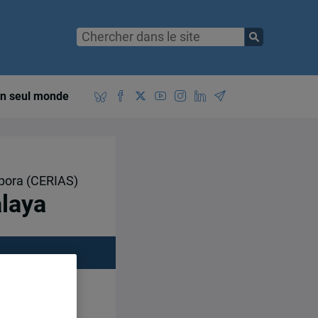
n seul monde
aspora (CERIAS)
alaya