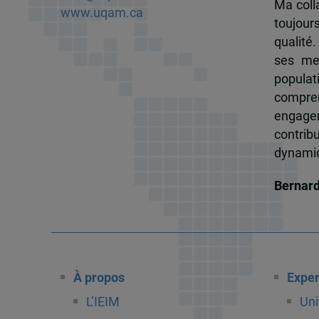
Ma colla
www.uqam.ca
toujour
qualité.
ses me
popula
compren
engagem
contrib
dynamiqu
Bernar
À propos
Exper
L’IEIM
Uni