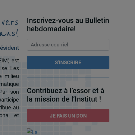
 vers
Inscrivez-vous au Bulletin
ans!
hebdomadaire!
ésident
EIM) est
ise. Les
e milieu
omatique
Contribuez à l’essor et à
 Par son
la mission de l’Institut !
participe
ribue au
onal et
JE FAIS UN DON