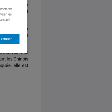
niers jours aux
ermettent
t-Cachemire et
yser les
ionnant
 sont déjà aux
ier se déroule
 refuser
 « Les victimes
ant les Chinois
oquée, elle est