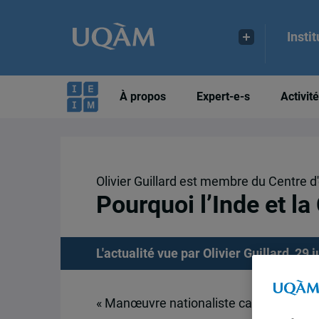
Insti
À propos
Expert-e-s
Activit
Olivier Guillard est membre du Centre d'
Pourquoi l’Inde et la
L'actualité vue par Olivier Guillard, 29 
« Manœuvre nationaliste calculée pour 