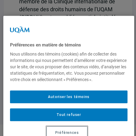
membre de la Clinique internationale de
défense des droits humains de l’UQAM
(CIDDHU) ont co-publié un article intitulé
« De nouvelles pistes pour consolider les
voies de la justice transitionnelle » dans
le dernier numéro de la Revue
Préférences en matière de témoins
québécoise de droit international.
Nous utilisons des témoins (cookies) afin de collecter des
informations qui nous permettent d’améliorer votre expérience
Consulter l’article.
sur le site, de vous proposer des contenus vidéo, d’analyser les
statistiques de fréquentation, etc. Vous pouvez personnaliser
votre choix en sélectionnant « Préférences ».
Autoriser les témoins
Tout refuser
Préférences