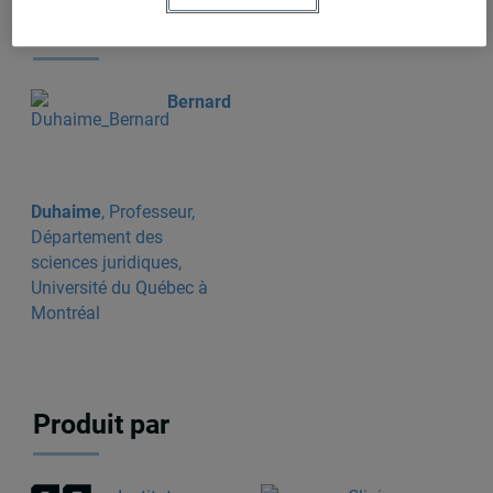
Auteurs-trices
Bernard
Duhaime
, Professeur,
Département des
sciences juridiques,
Université du Québec à
Montréal
Produit par