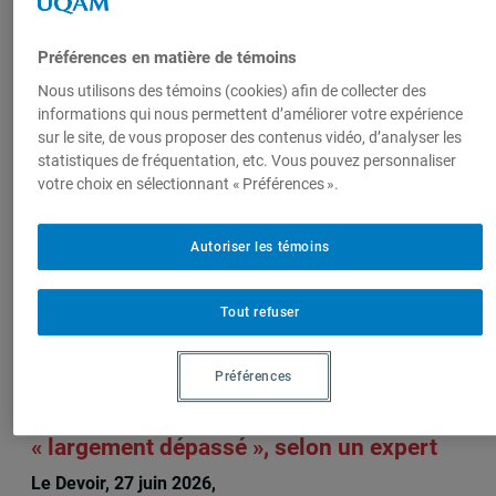
Préférences en matière de témoins
Nous utilisons des témoins (cookies) afin de collecter des
informations qui nous permettent d’améliorer votre expérience
sur le site, de vous proposer des contenus vidéo, d’analyser les
François Audet
, Directeur,
statistiques de fréquentation, etc. Vous pouvez personnaliser
Institut d'études
votre choix en sélectionnant « Préférences ».
internationales de
Montréal (IEIM)
Autoriser les témoins
Tout refuser
Sur le même sujet
Préférences
Au Venezuela, un gouvernement
« largement dépassé », selon un expert
Le Devoir, 27 juin 2026,
François Audet