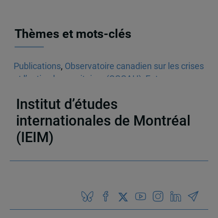
Thèmes et mots-clés
Publications
,
Observatoire canadien sur les crises
et l’action humanitaires (OCCAH)
,
Entrevues
dans les médias écrits
,
Venezuela
Institut d’études
internationales de Montréal
(IEIM)
Partenaires