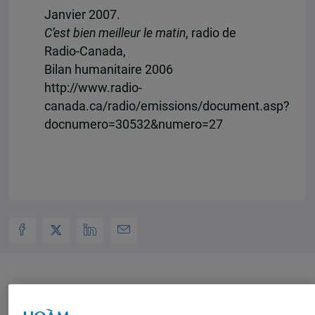
Janvier 2007.
C’est bien meilleur le matin
, radio de
Radio-Canada,
Bilan humanitaire 2006
http://www.radio-
canada.ca/radio/emissions/document.asp?
docnumero=30532&numero=27
Auteurs-trices