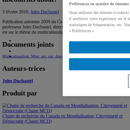
Préférences en matière de témoins
3 février 2010,
Jules Duchastel
Nous utilisons des témoins (cookies) 
d’améliorer votre expérience sur le s
Publication automne 2009 du Canada Watch auquel a participé le
statistiques de fréquentation, etc. V
professeur Jules Duchastel, directeur à la Chaire MCD. Ce numéro
« Préférences ».
est sur le thème du multiculturalisme.
Documents joints
Multiculturalism_What_are_our_discontents_about-3.pdf
Auteurs-trices
Jules Duchastel
Produit par
Chaire de recherche du Canada en Mondialisation, Citoyenneté et
Démocratie (Chaire MCD)