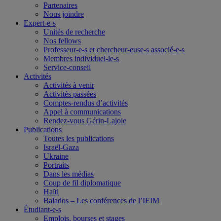
Partenaires
Nous joindre
Expert-e-s
Unités de recherche
Nos fellows
Professeur-e-s et chercheur-euse-s associé-e-s
Membres individuel-le-s
Service-conseil
Activités
Activités à venir
Activités passées
Comptes-rendus d’activités
Appel à communications
Rendez-vous Gérin-Lajoie
Publications
Toutes les publications
Israël-Gaza
Ukraine
Portraits
Dans les médias
Coup de fil diplomatique
Haïti
Balados – Les conférences de l’IEIM
Étudiant-e-s
Emplois, bourses et stages