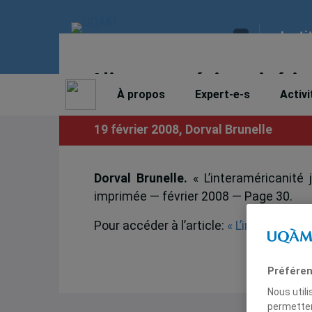
Insti
L’interaméricanité je
À propos
Expert-e-s
Activi
19 février 2008,
Dorval Brunelle
Dorval Brunelle.
« L’interaméricanité 
imprimée — février 2008 — Page 30.
Pour accéder à l’article:
« L’interamérica
Préféren
Nous util
permetten