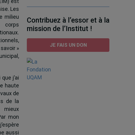
EIM) est
ise. Les
e milieu
Contribuez à l’essor et à la
e corps
mission de l’Institut !
tionaux.
ionnels,
JE FAIS UN DON
 savoir »
nicipal,
 que j’ai
de haute
ravaux de
s de la
à mieux
 Par mon
j’espère
pe aussi