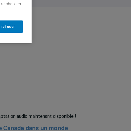
tre choix en
 refuser
ptation audio maintenant disponible !
e Canada dans un monde