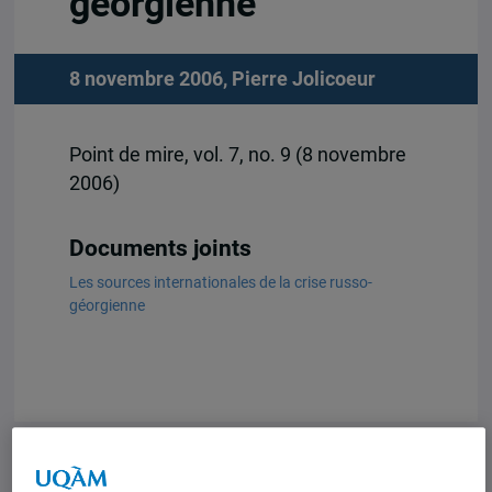
géorgienne
8 novembre 2006,
Pierre Jolicoeur
Point de mire, vol. 7, no. 9 (8 novembre
2006)
Documents joints
Les sources internationales de la crise russo-
géorgienne