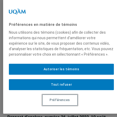
Produit par
Centre
Groupe de
Préférences en matière de témoins
d'études sur
recherche sur
Nous utilisons des témoins (cookies) afin de collecter des
l'intégration et
l'intégration
informations qui nous permettent d’améliorer votre
la
continentale
expérience sur le site, de vous proposer des contenus vidéo,
mondialisation
(GRIC)
d’analyser les statistiques de fréquentation, etc. Vous pouvez
(CEIM)
personnaliser votre choix en sélectionnant « Préférences ».
Autoriser les témoins
Sur le même sujet
Tout refuser
Les plateformes numériques : entre
Préférences
obligations de contenu et expansion
mondiale