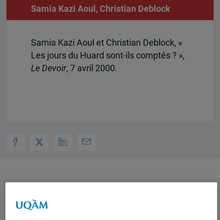
Samia Kazi Aoul
,
Christian Deblock
Samia Kazi Aoul et Christian Deblock, «
Les jours du Huard sont-ils comptés ? »,
Le Devoir
, 7 avril 2000.
Auteurs-trices