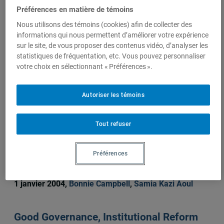
Samia Kazi Aoul
Christian
Préférences en matière de témoins
Deblock
,
Nous utilisons des témoins (cookies) afin de collecter des
Chercheur,
informations qui nous permettent d’améliorer votre expérience
Centre
sur le site, de vous proposer des contenus vidéo, d’analyser les
d'études
statistiques de fréquentation, etc. Vous pouvez personnaliser
sur l'intégration et la
votre choix en sélectionnant « Préférences ».
mondialisation (CEIM)
Autoriser les témoins
Sur le même sujet
Tout refuser
Good Governance, Institutional Reform
Préférences
and Poverty Reduction in Africa
1 janvier 2004,
Bonnie Campbell
,
Samia Kazi Aoul
Good Governance, Institutional Reform