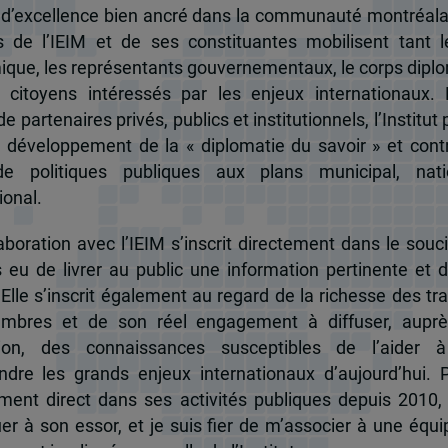
 d’excellence bien ancré dans la communauté montréala
és de l’IEIM et de ses constituantes mobilisent tant l
que, les représentants gouvernementaux, le corps dipl
 citoyens intéressés par les enjeux internationaux.
e partenaires privés, publics et institutionnels, l’Institut 
u développement de la « diplomatie du savoir » et cont
de politiques publiques aux plans municipal, nati
ional.
boration avec l’IEIM s’inscrit directement dans le souci
s eu de livrer au public une information pertinente et 
 Elle s’inscrit également au regard de la richesse des t
mbres et de son réel engagement à diffuser, auprè
tion, des connaissances susceptibles de l’aider 
dre les grands enjeux internationaux d’aujourd’hui.
ent direct dans ses activités publiques depuis 2010, 
uer à son essor, et je suis fier de m’associer à une équi