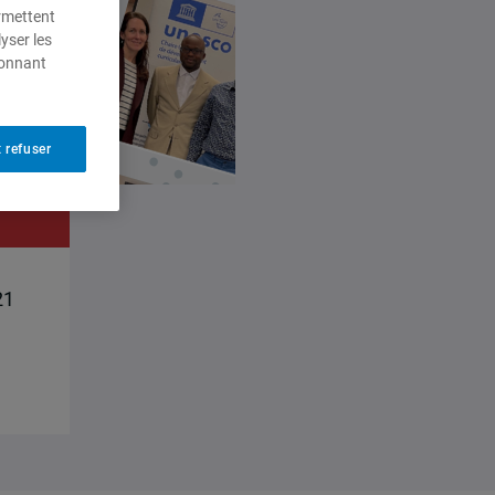
ermettent
yser les
ionnant
 refuser
21