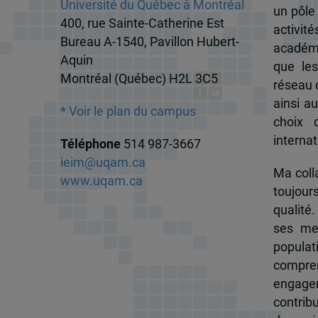
Université du Québec à Montréal
un pôle
400, rue Sainte-Catherine Est
activit
Bureau A-1540, Pavillon Hubert-
académi
Aquin
que les
Montréal (Québec) H2L 3C5
réseau d
ainsi a
* Voir le plan du campus
choix 
internat
Téléphone
514 987-3667
ieim@uqam.ca
Ma colla
www.uqam.ca
toujour
qualité.
ses me
popula
compren
engagem
contrib