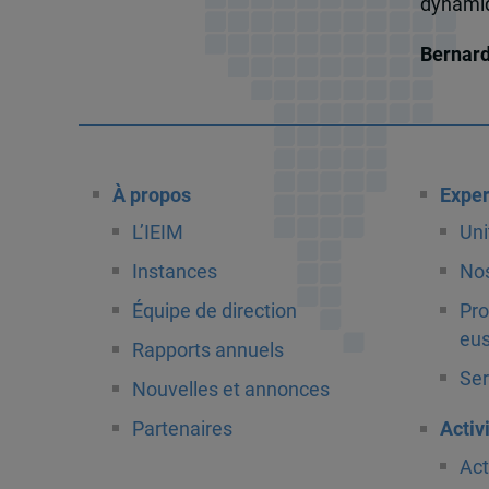
dynamiqu
Bernar
À propos
Exper
L’IEIM
Uni
Instances
Nos
Équipe de direction
Pro
eus
Rapports annuels
Ser
Nouvelles et annonces
Partenaires
Activ
Act