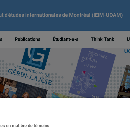
tut d'études internationales de Montréal (IEIM-UQAM)
és
Publications
Étudiant-e-s
Think Tank
U
ces en matière de témoins