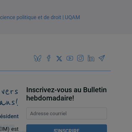
 vers
Inscrivez-vous au Bulletin
ans!
hebdomadaire!
ésident
EIM) est