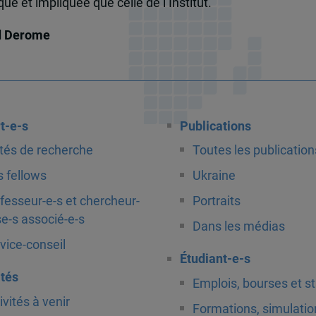
e et impliquée que celle de l’Institut.
d Derome
t-e-s
Publications
tés de recherche
Toutes les publication
 fellows
Ukraine
fesseur-e-s et chercheur-
Portraits
e-s associé-e-s
Dans les médias
vice-conseil
Étudiant-e-s
ités
Emplois, bourses et s
ivités à venir
Formations, simulatio