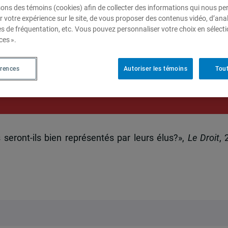
sons des témoins (cookies) afin de collecter des informations qui nous p
r votre expérience sur le site, de vous proposer des contenus vidéo, d’anal
es de fréquentation, etc. Vous pouvez personnaliser votre choix en sélect
ces ».
ront-ils bien représentés par
érences
Autoriser les témoins
Tout
 seront-ils bien représentés par leurs élus?»,
Le Droit
, 