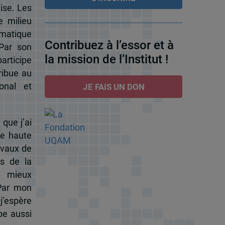
ise. Les
e milieu
omatique
Contribuez à l’essor et à
 Par son
la mission de l’Institut !
participe
ribue au
onal et
JE FAIS UN DON
 que j’ai
de haute
ravaux de
s de la
à mieux
 Par mon
j’espère
pe aussi