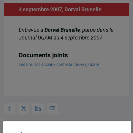
4 septembre 2007,
Dorval Brunelle
Entrevue à
Dorval Brunelle
, parue dans le
Journal UQAM du 4 septembre 2007.
Documents joints
Les Forums sociaux contre la dérive globale