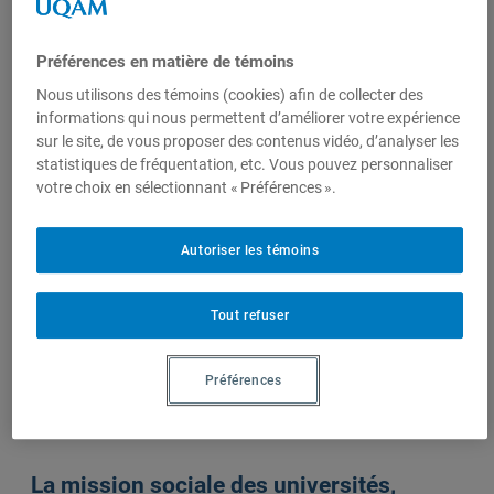
Auteurs-trices
Préférences en matière de témoins
Dorval
Nous utilisons des témoins (cookies) afin de collecter des
informations qui nous permettent d’améliorer votre expérience
sur le site, de vous proposer des contenus vidéo, d’analyser les
statistiques de fréquentation, etc. Vous pouvez personnaliser
votre choix en sélectionnant « Préférences ».
Brunelle
, Ancien directeur
de l'IEIM et membre
émérite, Institut d'études
Autoriser les témoins
internationales de
Montréal (IEIM)
Tout refuser
Préférences
Sur le même sujet
La mission sociale des universités,