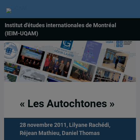
Institut d'études internationales de Montréal
(IEIM-UQAM)
« Les Autochtones »
28 novembre 2011,
Lilyane Rachédi
,
Réjean Mathieu
,
Daniel Thomas