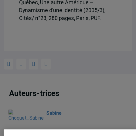
Québec, Une autre Amérique –
Dynamisme d’une identité (2005/3),
Cités/ n°23, 280 pages, Paris, PUF.
Auteurs-trices
Sabine