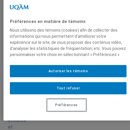
Choquet
, Professeure
associée (2018-2021),
Institut d'études
Préférences en matière de témoins
internationales de
Nous utilisons des témoins (cookies) afin de collecter des
Montréal (IEIM)
informations qui nous permettent d’améliorer votre
expérience sur le site, de vous proposer des contenus vidéo,
d’analyser les statistiques de fréquentation, etc. Vous pouvez
personnaliser votre choix en sélectionnant « Préférences ».
Produit par
Autoriser les témoins
Centre de
Tout refuser
recherche en
immigration,
ethnicité et
Préférences
citoyenneté
(CRIEC)