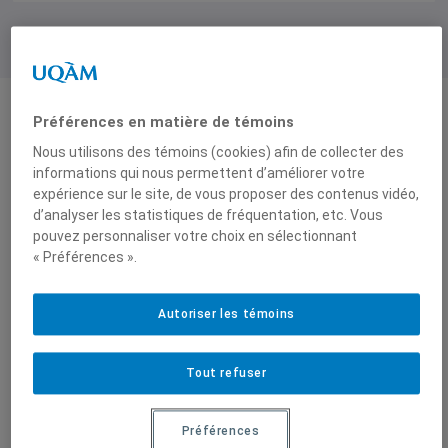
Préférences en matière de témoins
Nous utilisons des témoins (cookies) afin de collecter des
informations qui nous permettent d’améliorer votre
Mathieu Arès
,
expérience sur le site, de vous proposer des contenus vidéo,
Professeur, Université de
d’analyser les statistiques de fréquentation, etc. Vous
Sherbrooke
pouvez personnaliser votre choix en sélectionnant
« Préférences ».
Autoriser les témoins
Sur le même sujet
Tout refuser
Mathieu Arès est professeur agrégé au département
de politique de l’Université Sherbrooke et directeur des
Préférences