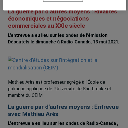
chroniques du CEIM
La guerre par d’autres moyens : Rivalités
économiques et négociations
commerciales au XXIe siècle
L’entrevue a eu lieu sur les ondes de l’émission
Désautels le dimanche à Radio-Canada, 13 mai 2021,
Mathieu Arès
Mathieu Arès est professeur agrégé à l'École de
politique appliquée de l'Université de Sherbrooke et
membre du CEIM
La guerre par d’autres moyens : Entrevue
avec Mathieu Arès
L'entrevue a eu lieu sur les ondes de Radio-Canada ,