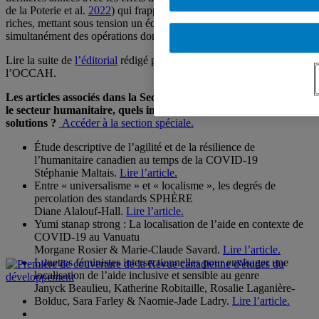
de la Poterie et al.
2022
) qui frappent les régions pauvres comme
riches, mettant sous tension un équilibre planétaire fragile, et forçant
simultanément des opérations domestiques et internationales.
Lire la suite de
l’éditorial
rédigé par François Audet, directeur de
l’OCCAH.
Les articles associés dans la Section spéciale : La COVID-19 sur
le secteur humanitaire, quels impacts et quelles pistes de
solutions ?
Accéder à la section spéciale.
Étude descriptive de l’agilité et de la résilience de
l’humanitaire canadien au temps de la COVID-19
Stéphanie Maltais.
Lire l’article.
Entre « universalisme » et « localisme », les degrés de
percolation des standards SPHÈRE
Diane Alalouf-Hall.
Lire l’article.
Yumi stanap strong : La localisation de l’aide en contexte de
COVID-19 au Vanuatu
Morgane Rosier & Marie-Claude Savard.
Lire l’article.
Lunettes féministes intersectionnelles pour envisager une
localisation de l’aide inclusive et sensible au genre
Janyck Beaulieu, Katherine Robitaille, Rosalie Laganière-
Bolduc, Sara Farley & Naomie-Jade Ladry.
Lire l’article.