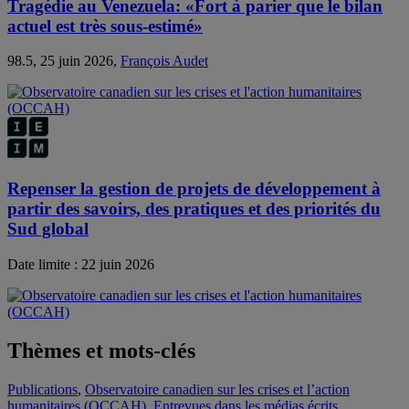
Tragédie au Venezuela: «Fort à parier que le bilan
actuel est très sous-estimé»
98.5, 25 juin 2026,
François Audet
Repenser la gestion de projets de développement à
partir des savoirs, des pratiques et des priorités du
Sud global
Date limite : 22 juin 2026
Thèmes et mots-clés
Publications
,
Observatoire canadien sur les crises et l’action
humanitaires (OCCAH)
,
Entrevues dans les médias écrits
,