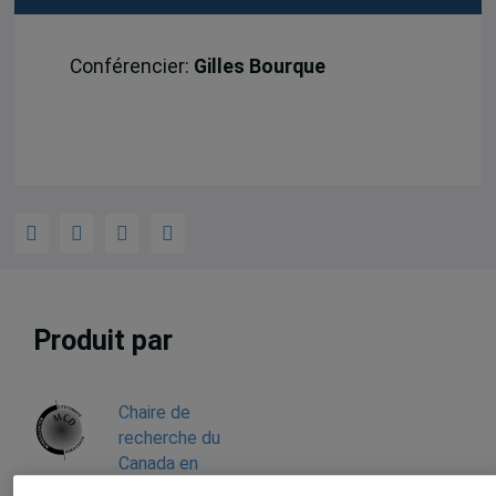
Conférencier:
Gilles Bourque
Produit par
Chaire de
recherche du
Canada en
Mondialisation,