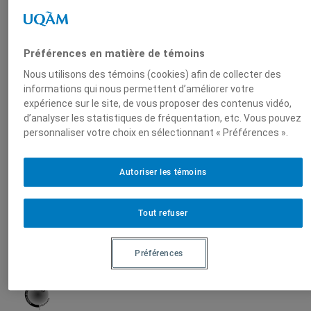
Citoyenneté
et Démocratie
(Chaire MCD)
Préférences en matière de témoins
Nous utilisons des témoins (cookies) afin de collecter des
informations qui nous permettent d’améliorer votre
expérience sur le site, de vous proposer des contenus vidéo,
Sur le même sujet
d’analyser les statistiques de fréquentation, etc. Vous pouvez
personnaliser votre choix en sélectionnant « Préférences ».
Dans le cadre du cycle conjoint Chaires MCD-Unesco
Autoriser les témoins
FPJD Le cosmos a-t-il besoin d'un demos?
Le cosmopolitisme des modernes… et le
Tout refuser
nôtre
Jeudi 19 mars 2015 à 17h 30, UQAM, 19 mars 2015,
Préférences
Gilbert Gagné
,
Jules Duchastel