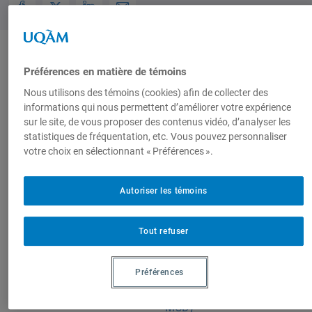
Produit par
Préférences en matière de témoins
Nous utilisons des témoins (cookies) afin de collecter des
informations qui nous permettent d’améliorer votre expérience
Centre
Chaire de
sur le site, de vous proposer des contenus vidéo, d’analyser les
d'études sur
recherche du
statistiques de fréquentation, etc. Vous pouvez personnaliser
votre choix en sélectionnant « Préférences ».
l'intégration et
Canada en
la
Mondialisation,
mondialisation
Citoyenneté et
Autoriser les témoins
(CEIM)
Démocratie
(Chaire MCD)
Tout refuser
Préférences
Sur le même sujet