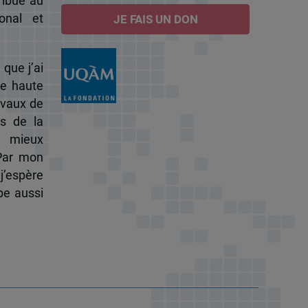
ribue au
onal et
JE FAIS UN DON
 que j’ai
de haute
ravaux de
s de la
à mieux
 Par mon
j’espère
pe aussi