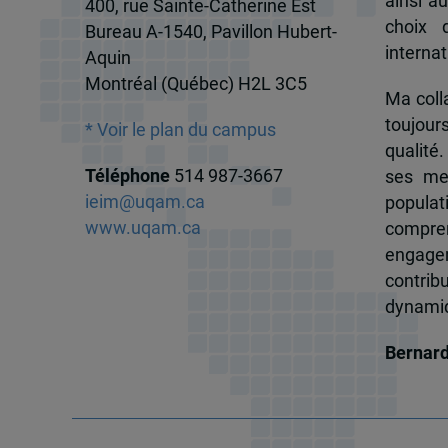
ainsi a
400, rue Sainte-Catherine Est
choix 
Bureau A-1540, Pavillon Hubert-
internat
Aquin
Montréal (Québec) H2L 3C5
Ma colla
toujour
* Voir le plan du campus
qualité.
Téléphone
514 987-3667
ses me
ieim@uqam.ca
popula
www.uqam.ca
compren
engagem
contrib
dynamiqu
Bernar