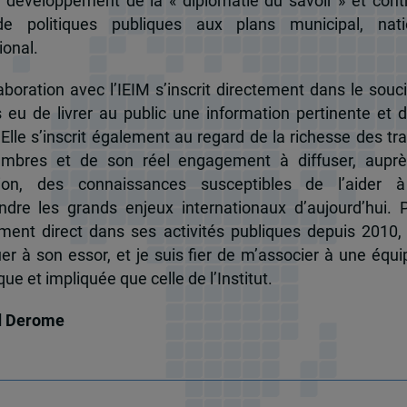
u développement de la « diplomatie du savoir » et cont
de politiques publiques aux plans municipal, nati
ional.
boration avec l’IEIM s’inscrit directement dans le souci
s eu de livrer au public une information pertinente et 
 Elle s’inscrit également au regard de la richesse des t
mbres et de son réel engagement à diffuser, auprè
tion, des connaissances susceptibles de l’aider 
dre les grands enjeux internationaux d’aujourd’hui.
ent direct dans ses activités publiques depuis 2010, 
uer à son essor, et je suis fier de m’associer à une équi
e et impliquée que celle de l’Institut.
d Derome