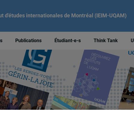
tut d'études internationales de Montréal (IEIM-UQAM)
és
Publications
Étudiant-e-s
Think Tank
U