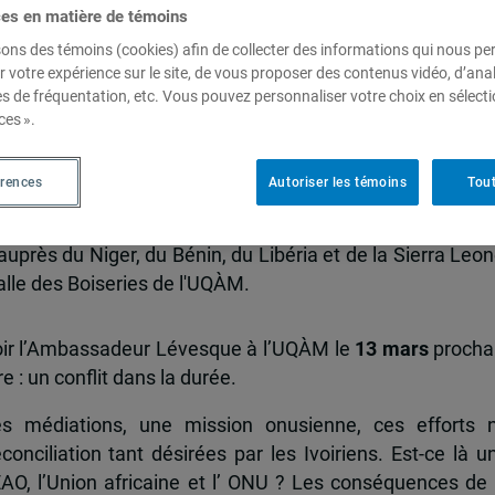
ces en matière de témoins
sons des témoins (cookies) afin de collecter des informations qui nous p
r votre expérience sur le site, de vous proposer des contenus vidéo, d’anal
 conflit dans la durée
es de fréquentation, etc. Vous pouvez personnaliser votre choix en sélect
ces ».
érences
Autoriser les témoins
Tout
mbassadeur du Canada auprès de la République de Cô
auprès du Niger, du Bénin, du Libéria et de la Sierra Leon
Salle des Boiseries de l'UQÀM.
voir l’Ambassadeur Lévesque à l’UQÀM le
13 mars
procha
e : un conflit dans la durée.
tes médiations, une mission onusienne, ces efforts 
onciliation tant désirées par les Ivoiriens. Est-ce là u
EAO, l’Union africaine et l’ ONU ? Les conséquences de 