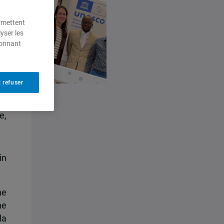
ermettent
yser les
ionnant
 refuser
te
e,
in
ne
ne
la