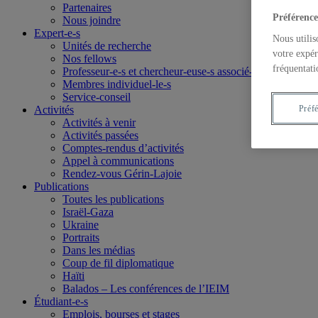
Partenaires
Préférence
Nous joindre
Expert-e-s
Nous utilis
Unités de recherche
votre expér
Nos fellows
fréquentati
Professeur-e-s et chercheur-euse-s associé-e-s
Membres individuel-le-s
Service-conseil
Préf
Activités
Activités à venir
Activités passées
Comptes-rendus d’activités
Appel à communications
Rendez-vous Gérin-Lajoie
Publications
Toutes les publications
Israël-Gaza
Ukraine
Portraits
Dans les médias
Coup de fil diplomatique
Haïti
Balados – Les conférences de l’IEIM
Étudiant-e-s
Emplois, bourses et stages