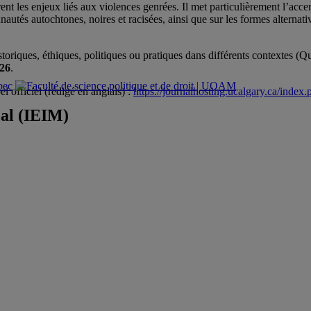
nt les enjeux liés aux violences genrées. Il met particulièrement l’accen
utés autochtones, noires et racisées, ainsi que sur les formes alternati
storiques, éthiques, politiques ou pratiques dans différents contextes 
026
.
l officiel (rédigé en anglais) :
https://journalhosting.ucalgary.ca/inde
éal (IEIM)