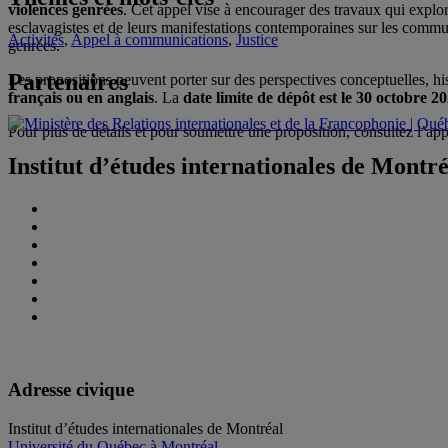
violences genrées
. Cet appel vise à encourager des travaux qui explore
esclavagistes et de leurs manifestations contemporaines sur les communa
Activités
,
Appel à communications
,
Justice
genrées.
Partenaires
Les propositions peuvent porter sur des perspectives conceptuelles, hi
français ou en anglais
. La
date limite de dépôt est le 30 octobre 2
Pour plus de détails et pour soumettre une proposition, consultez l’appe
Institut d’études internationales de Montr
Adresse civique
Institut d’études internationales de Montréal
Université du Québec à Montréal