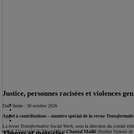
Justice, personnes racisées et violences gen
Date limite : 30 octobre 2026
Appel à contributions – numéro spécial de la revue
Transformativ
La revue
Transformative Social Work
, sous la direction du comité éd
social, Université de Montréal) et
Chantal Maillé
(Institut Simone de
Thèmes et mots-clés