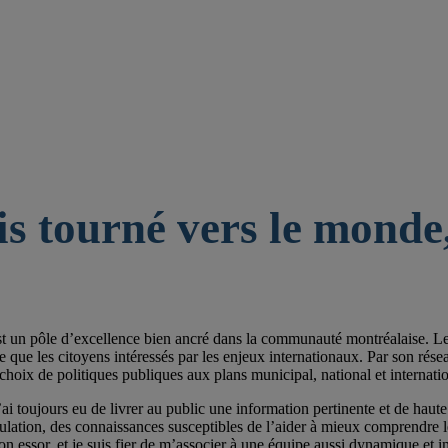
is tourné vers le monde,
st un pôle d’excellence bien ancré dans la communauté montréalaise. Les 
e les citoyens intéressés par les enjeux internationaux. Par son réseau de
choix de politiques publiques aux plans municipal, national et internatio
ai toujours eu de livrer au public une information pertinente et de haute 
pulation, des connaissances susceptibles de l’aider à mieux comprendre
on essor, et je suis fier de m’associer à une équipe aussi dynamique et im