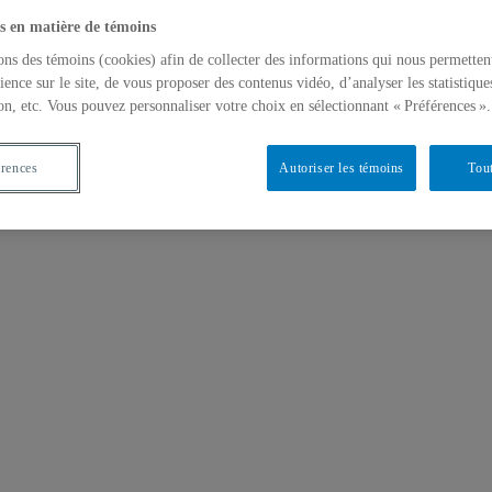
s en matière de témoins
ons des témoins (cookies) afin de collecter des informations qui nous permetten
ience sur le site, de vous proposer des contenus vidéo, d’analyser les statistique
on, etc. Vous pouvez personnaliser votre choix en sélectionnant « Préférences ».
érences
Autoriser les témoins
Tout