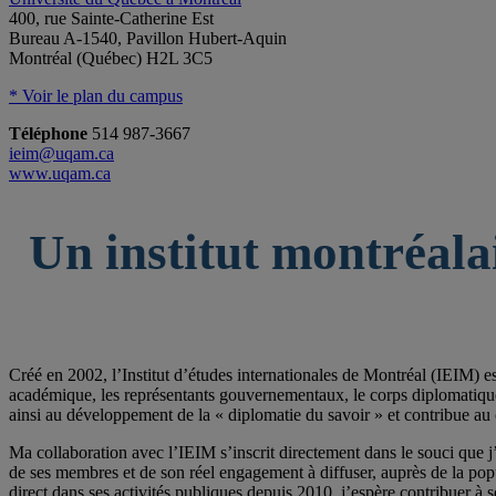
400, rue Sainte-Catherine Est
Bureau A-1540, Pavillon Hubert-Aquin
Montréal (Québec) H2L 3C5
* Voir le plan du campus
Téléphone
514 987-3667
ieim@uqam.ca
www.uqam.ca
Un institut montréala
Créé en 2002, l’Institut d’études internationales de Montréal (IEIM) e
académique, les représentants gouvernementaux, le corps diplomatique qu
ainsi au développement de la « diplomatie du savoir » et contribue au 
Ma collaboration avec l’IEIM s’inscrit directement dans le souci que j’
de ses membres et de son réel engagement à diffuser, auprès de la po
direct dans ses activités publiques depuis 2010, j’espère contribuer à s