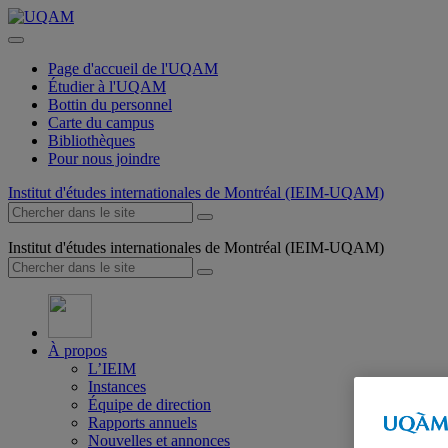
Page d'accueil de l'UQAM
Étudier à l'UQAM
Bottin du personnel
Carte du campus
Bibliothèques
Pour nous joindre
Institut d'études internationales de Montréal (IEIM-UQAM)
Institut d'études internationales de Montréal (IEIM-UQAM)
À propos
L’IEIM
Instances
Équipe de direction
Rapports annuels
Nouvelles et annonces