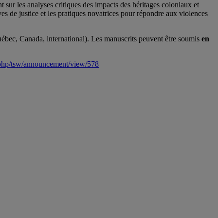
t sur les analyses critiques des impacts des héritages coloniaux et
ves de justice et les pratiques novatrices pour répondre aux violences
(Québec, Canada, international). Les manuscrits peuvent être soumis
en
x.php/tsw/announcement/view/578