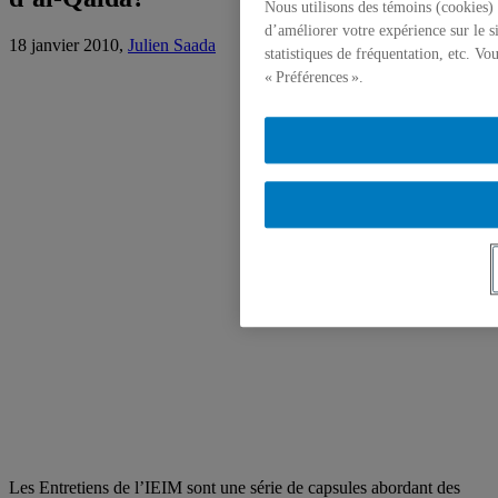
Nous utilisons des témoins (cookies) 
d’améliorer votre expérience sur le s
18 janvier 2010,
Julien Saada
statistiques de fréquentation, etc. V
« Préférences ».
Les Entretiens de l’IEIM sont une série de capsules abordant des