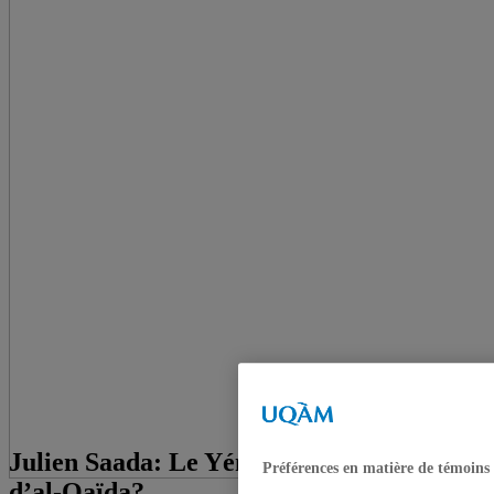
Julien Saada: Le Yémen, nouvelle base
Préférences en matière de témoins
d’al-Qaïda?