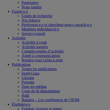
Partenaires
Nous joindre
Expert-e-s
Unités de recherche
Nos fellows
Professeur-e-s et chercheur-euse-s associé-e-s
Membres individuel-le-s
Service-conseil
Activités
Activités à venir
Activités passées
Comptes-rendus d’activités
Appel à communications
Rendez-vous Gérin-Lajoie
Publications
Toutes les publications
Israël-Gaza
Ukraine
Portraits
Dans les médias
Coup de fil diplomatique
Haïti
Balados – Les conférences de l’IEIM
Étudiant-e-s
Emplois, bourses et stages