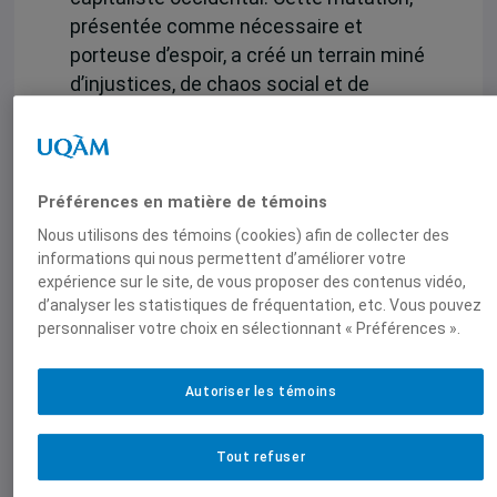
présentée comme nécessaire et
porteuse d’espoir, a créé un terrain miné
d’injustices, de chaos social et de
décisions politiques hâtives nourries de
bonnes intentions… mais déconnectées
du réel.
Préférences en matière de témoins
Au centre du récit,
Guy Robitaille
, jeune
Nous utilisons des témoins (cookies) afin de collecter des
attaché économique à l’ambassade du
informations qui nous permettent d’améliorer votre
Canada à Budapest, tente de naviguer
expérience sur le site, de vous proposer des contenus vidéo,
dans ce nouveau paradigme. Dans une
d’analyser les statistiques de fréquentation, etc. Vous pouvez
personnaliser votre choix en sélectionnant « Préférences ».
chancellerie mal préparée à ce virage
historique, le lecteur plonge dans les
coulisses d’une ambassade à Budapest
Autoriser les témoins
en pleine transition vers le capitalisme :
Tout refuser
vente des réacteurs CANDU