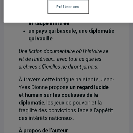
romance interdite et tensions
diplomatiques
Préférences
complots, fraudes, jeux d’influence
et taupe infiltrée
un pays qui bascule, une diplomatie
qui vacille
Une fiction documentaire où l’histoire se
vit de l’intérieur… avec tout ce que les
archives officielles ne diront jamais.
À travers cette intrigue haletante, Jean-
Yves Dionne propose
un regard lucide
et humain sur les coulisses de la
diplomatie
, les jeux de pouvoir et la
fragilité des convictions face à l’appétit
des intérêts nationaux.
À propos de l’auteur