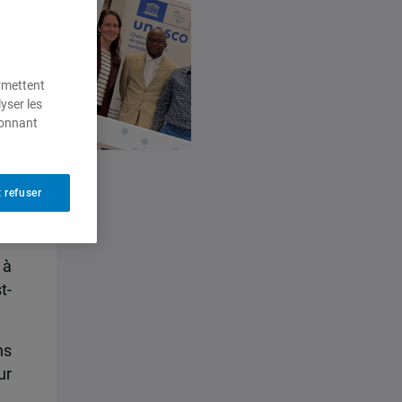
ermettent
yser les
ionnant
 refuser
 à
t-
ns
ur