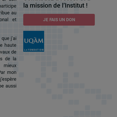
la mission de l’Institut !
participe
ribue au
onal et
JE FAIS UN DON
 que j’ai
de haute
ravaux de
s de la
à mieux
 Par mon
j’espère
pe aussi