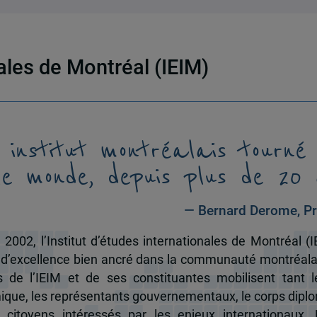
nales de Montréal (IEIM)
 institut montréalais tourné
le monde, depuis plus de 20 
— Bernard Derome, Pr
 2002, l’Institut d’études internationales de Montréal (I
 d’excellence bien ancré dans la communauté montréala
és de l’IEIM et de ses constituantes mobilisent tant l
que, les représentants gouvernementaux, le corps dipl
 citoyens intéressés par les enjeux internationaux.