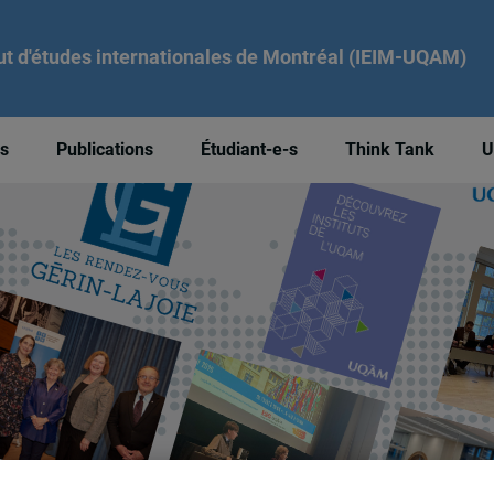
tut d'études internationales de Montréal (IEIM-UQAM)
és
Publications
Étudiant-e-s
Think Tank
U