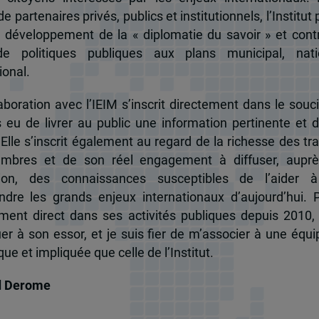
e partenaires privés, publics et institutionnels, l’Institut 
u développement de la « diplomatie du savoir » et cont
de politiques publiques aux plans municipal, nati
ional.
boration avec l’IEIM s’inscrit directement dans le souci
s eu de livrer au public une information pertinente et 
 Elle s’inscrit également au regard de la richesse des t
mbres et de son réel engagement à diffuser, auprè
tion, des connaissances susceptibles de l’aider 
dre les grands enjeux internationaux d’aujourd’hui.
ent direct dans ses activités publiques depuis 2010, 
uer à son essor, et je suis fier de m’associer à une équi
e et impliquée que celle de l’Institut.
d Derome