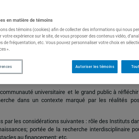
ces en matière de témoins
he et de la création | Inscriptions en cours
sons des témoins (cookies) afin de collecter des informations qui nous p
 interdisciplinarité : regards
r votre expérience sur le site, de vous proposer des contenus vidéo, d’anal
es de fréquentation, etc. Vous pouvez personnaliser votre choix en sélect
oisés
ces ».
érences
Autoriser les témoins
Tout
ybride
 communauté universitaire et le grand public à réfléchir
recherche dans un contexte marqué par les réalités pos
ar les considérations suivantes : rôle des Instituts da
naissances; portée de la recherche interdisciplinaire po
tacles au financement; etc.