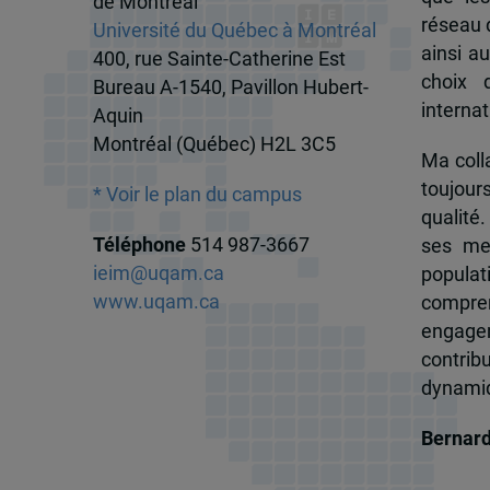
de Montréal
réseau d
Université du Québec à Montréal
ainsi a
400, rue Sainte-Catherine Est
choix 
Bureau A-1540, Pavillon Hubert-
internat
Aquin
Montréal (Québec) H2L 3C5
Ma colla
toujour
* Voir le plan du campus
qualité.
Téléphone
514 987-3667
ses me
ieim@uqam.ca
popula
www.uqam.ca
compren
engagem
contrib
dynamiqu
Bernar