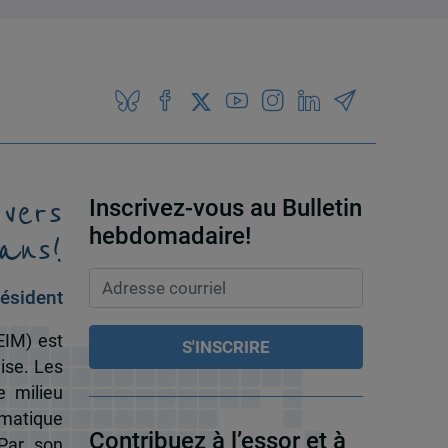
 vers
Inscrivez-vous au Bulletin
ans!
hebdomadaire!
ésident
EIM) est
ise. Les
e milieu
omatique
Contribuez à l’essor et à
 Par son