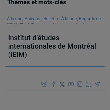
Thèmes et mots-clés
À la une
,
Activités
,
Bulletin - À la une
,
Regards de
l'IEIM
,
Think Tank
,
Appel à communications
,
Sécurité
Institut d’études
internationales de Montréal
(IEIM)
Partenaires