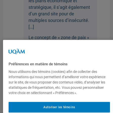
les plans économique et
stratégique, il s’agit également
d’un grand site pour de
multiples sources d’insécurité.
[…]
Le concept de « zone de paix »
de l’océan Indien, bien que né
durant la guerre froide, résonne
encore aujourd’hui comme une
aspiration pour atténuer les
Préférences en matière de témoins
tensions militaires et
Nous utilisons des témoins (cookies) afin de collecter des
promouvoir un dialogue inclusif
informations qui nous permettent d’améliorer votre expérience
sur le site, de vous proposer des contenus vidéo, d’analyser les
[…] pour assurer un avenir
statistiques de fréquentation, etc. Vous pouvez personnaliser
pacifique et prospère pour la
votre choix en sélectionnant « Préférences ».
ROI. »
Autoriser les témoins