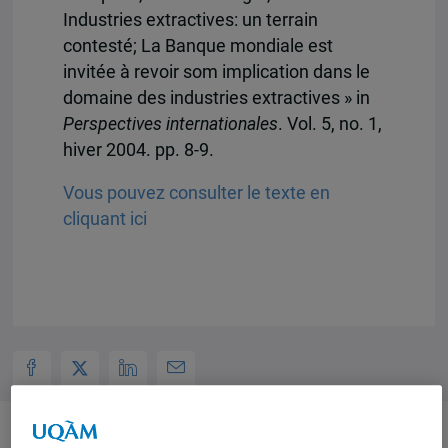
Industries extractives: un terrain
contesté; La Banque mondiale est
invitée à revoir som implication dans le
domaine des industries extractives » in
Perspectives internationales
. Vol. 5, no. 1,
hiver 2004. pp. 8-9.
Vous pouvez consulter le texte en
cliquant ici