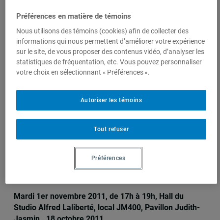
Produit par
Préférences en matière de témoins
Nous utilisons des témoins (cookies) afin de collecter des
Chaire C.-A.
informations qui nous permettent d’améliorer votre expérience
sur le site, de vous proposer des contenus vidéo, d’analyser les
Poissant de
statistiques de fréquentation, etc. Vous pouvez personnaliser
recherche sur
votre choix en sélectionnant « Préférences ».
la gouvernance
et l'aide au
développement
Autoriser les témoins
Tout refuser
Sur le même sujet
Préférences
Invitation au lancement du CIRDIS
Mardi 1er novembre 2011, de 17h à 19h, Hall du
Studio Alfred Laliberté, local JM400, Pavillon Judith-
Jasmin., 18 octobre 2011