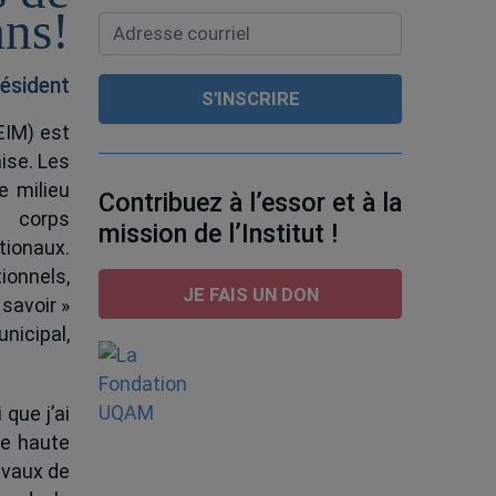
ans!
ésident
EIM) est
ise. Les
e milieu
Contribuez à l’essor et à la
e corps
mission de l’Institut !
tionaux.
ionnels,
JE FAIS UN DON
 savoir »
nicipal,
 que j’ai
de haute
ravaux de