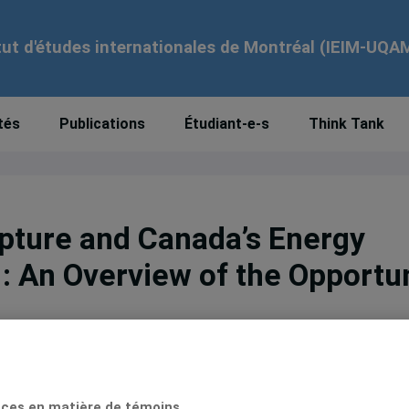
tut d'études internationales de Montréal (IEIM-UQA
tés
Publications
Étudiant-e-s
Think Tank
apture and Canada’s Energy
: An Overview of the Opportu
igne
ces en matière de témoins