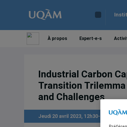
Insti
À propos
Expert-e-s
Activi
Industrial Carbon C
Transition Trilemma 
and Challenges
Jeudi 20 avril 2023, 12h30-13h30, en l
Préféren