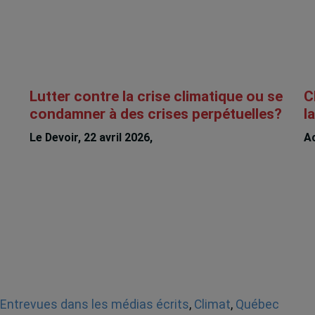
Lutter contre la crise climatique ou se
C
condamner à des crises perpétuelles?
l
Le Devoir, 22 avril 2026,
Charles Séguin
Ac
Entrevues dans les médias écrits
,
Climat
,
Québec