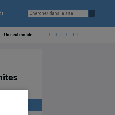
M)
Un seul monde
nites