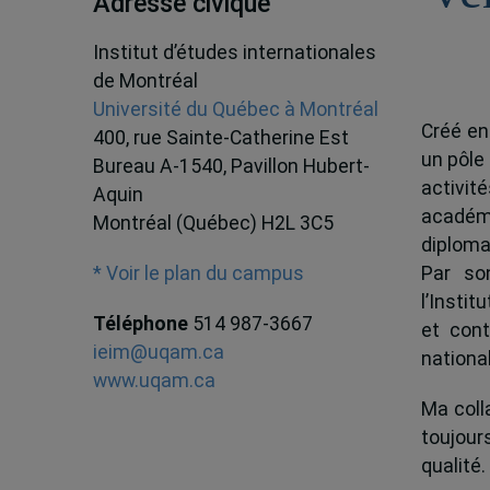
Adresse civique
Institut d’études internationales
de Montréal
Université du Québec à Montréal
Créé en
400, rue Sainte-Catherine Est
un pôle
Bureau A-1540, Pavillon Hubert-
activit
Aquin
académ
Montréal (Québec) H2L 3C5
diploma
Par son
* Voir le plan du campus
l’Instit
Téléphone
514 987-3667
et cont
ieim@uqam.ca
national
www.uqam.ca
Ma colla
toujour
qualité.