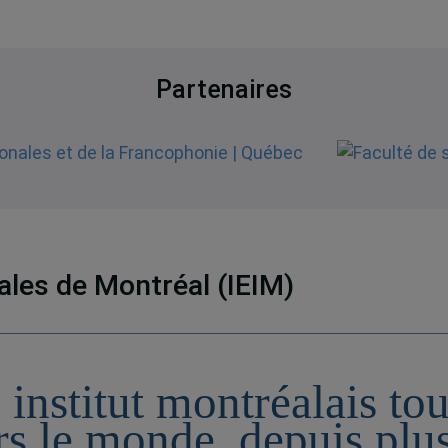
Partenaires
nales de Montréal (IEIM)
 institut montréalais to
rs le monde, depuis plu