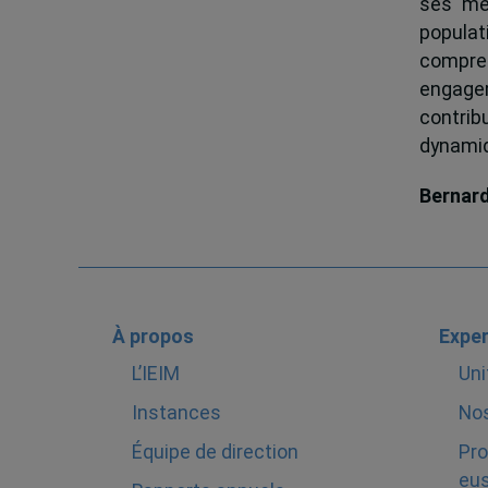
ses me
popula
compren
engagem
contrib
dynamiqu
Bernar
À propos
Exper
L’IEIM
Uni
Instances
Nos
Équipe de direction
Pro
eus