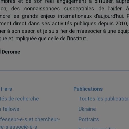
mbres et de son réel engagement à diffuser, auprè
tion, des connaissances susceptibles de l’aider 
dre les grands enjeux internationaux d’aujourd’hui.
ent direct dans ses activités publiques depuis 2010, 
uer à son essor, et je suis fier de m’associer à une équi
e et impliquée que celle de l’Institut.
d Derome
t-e-s
Publications
tés de recherche
Toutes les publicatio
 fellows
Ukraine
fesseur-e-s et chercheur-
Portraits
e-s associé-e-s