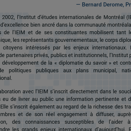
— Bernard Derome, Pr
 2002, l’Institut d’études internationales de Montréal (I
 d’excellence bien ancré dans la communauté montréala
és de l’IEIM et de ses constituantes mobilisent tant l
que, les représentants gouvernementaux, le corps dipl
 citoyens intéressés par les enjeux internationaux.
e partenaires privés, publics et institutionnels, l’Institut 
u développement de la « diplomatie du savoir » et cont
de politiques publiques aux plans municipal, nati
ional.
boration avec l’IEIM s’inscrit directement dans le souci
s eu de livrer au public une information pertinente et 
 Elle s’inscrit également au regard de la richesse des t
mbres et de son réel engagement à diffuser, auprè
tion, des connaissances susceptibles de l’aider 
dre les grands enjeux internationaux d’aujourd’hui.