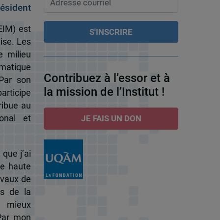
ésident
EIM) est
ise. Les
e milieu
omatique
Contribuez à l’essor et à
 Par son
la mission de l’Institut !
participe
ribue au
onal et
JE FAIS UN DON
 que j’ai
de haute
ravaux de
s de la
à mieux
 Par mon