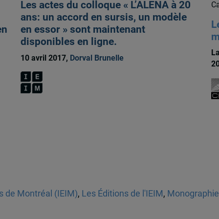
Les actes du colloque « L’ALENA à 20
Ca
ans: un accord en sursis, un modèle
L
en
en essor » sont maintenant
m
disponibles en ligne.
La
10 avril 2017,
Dorval Brunelle
20
es de Montréal (IEIM)
,
Les Éditions de l'IEIM
,
Monographie