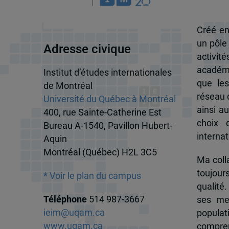
Créé en
un pôle
Adresse civique
activit
académi
Institut d’études internationales
que les
de Montréal
réseau d
Université du Québec à Montréal
ainsi a
400, rue Sainte-Catherine Est
choix 
Bureau A-1540, Pavillon Hubert-
internat
Aquin
Montréal (Québec) H2L 3C5
Ma colla
toujour
* Voir le plan du campus
qualité.
Téléphone
514 987-3667
ses me
ieim@uqam.ca
popula
www.uqam.ca
compren