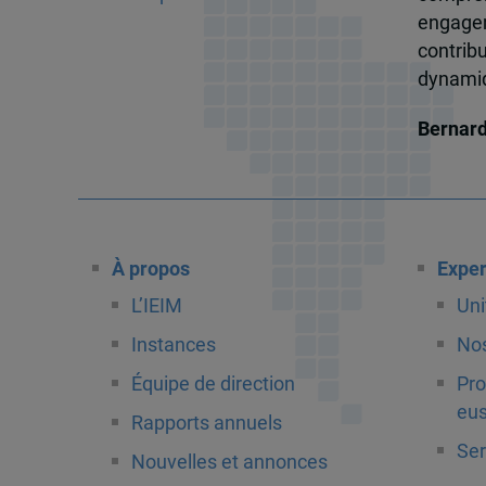
engagem
contrib
dynamiqu
Bernar
À propos
Exper
L’IEIM
Uni
Instances
Nos
Équipe de direction
Pro
eus
Rapports annuels
Ser
Nouvelles et annonces