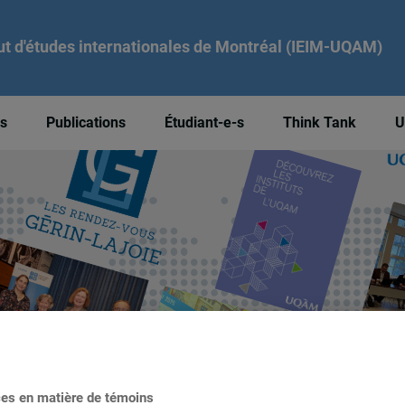
tut d'études internationales de Montréal (IEIM-UQAM)
és
Publications
Étudiant-e-s
Think Tank
U
ces en matière de témoins