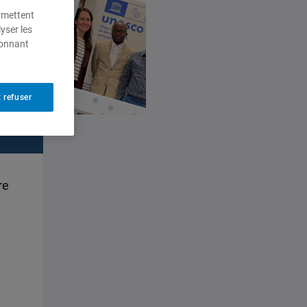
ermettent
yser les
ionnant
 refuser
re