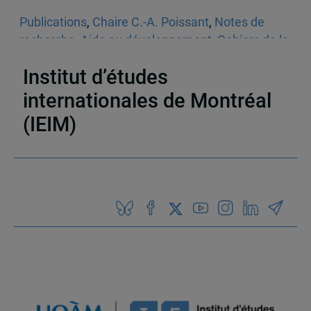
Publications
,
Chaire C.-A. Poissant
,
Notes de
recherche
,
Aide au développement
,
Cahiers de la
Chaire C.-A. Poissant
,
Afrique
Institut d’études
internationales de Montréal
(IEIM)
Partenaires