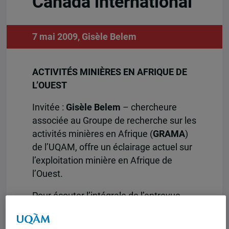
Canada international
7 mai 2009,
Gisèle Belem
ACTIVITÉS MINIÈRES EN AFRIQUE DE
L’OUEST
Invitée :
Gisèle Belem
– chercheure
associée au Groupe de recherche sur les
activités minières en Afrique (
GRAMA
)
de l’UQAM, offre un éclairage actuel sur
l’exploitation minière en Afrique de
l’Ouest.
Pour écouter l’intégrale de l’entrevue
accordée le 8 avril 2009, en 2e partie de
l’émission, cliquez
ICI
.