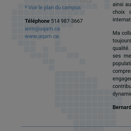
ainsi a
* Voir le plan du campus
choix 
internat
Téléphone
514 987-3667
ieim@uqam.ca
Ma colla
www.uqam.ca
toujour
qualité.
ses me
popula
compren
engagem
contrib
dynamiqu
Bernar