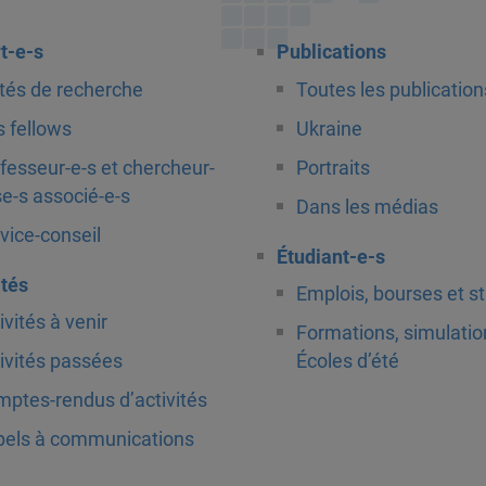
t-e-s
Publications
tés de recherche
Toutes les publication
 fellows
Ukraine
fesseur-e-s et chercheur-
Portraits
e-s associé-e-s
Dans les médias
vice-conseil
Étudiant-e-s
ités
Emplois, bourses et s
ivités à venir
Formations, simulatio
ivités passées
Écoles d’été
ptes-rendus d’activités
els à communications