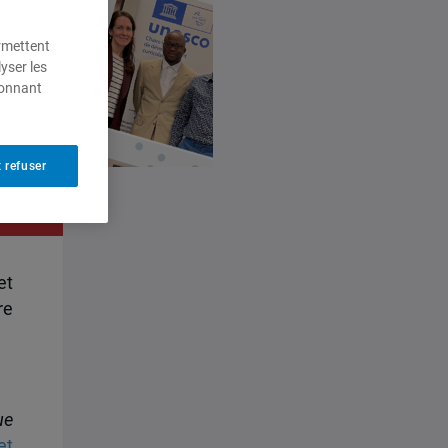
ermettent
yser les
ionnant
 refuser
ût
et
re
ue
et