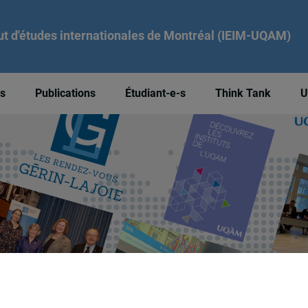
tut d'études internationales de Montréal (IEIM-UQAM)
és
Publications
Étudiant-e-s
Think Tank
U