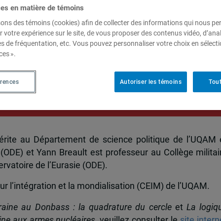
ces en matière de témoins
sons des témoins (cookies) afin de collecter des informations qui nous p
r votre expérience sur le site, de vous proposer des contenus vidéo, d’anal
 membres de l’Observatoire de l’Eurasie (ODE)
es de fréquentation, etc. Vous pouvez personnaliser votre choix en sélect
ussie
ces ».
érences
Autoriser les témoins
Tout
de Diplomatie, spécial Russie, juillet-août 2020, 11 ao
rite au Département de science politique de l’UQAM 
(ODE) et Yann Breault est professeur au Collège militai
ervatoire de l’Eurasie (ODE).
 l’intégration et la mondialisation (CEIM) de l’UQAM.
raine au Donbass : la quadrature du cercle
et
La logiq
ine aux armes nucléaires
, veuillez consulter le
site intern