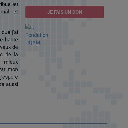
ribue au
onal et
JE FAIS UN DON
 que j’ai
de haute
ravaux de
s de la
à mieux
 Par mon
j’espère
pe aussi