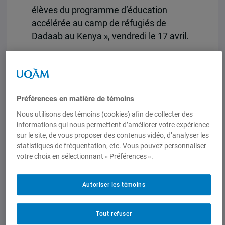
élèves du programme d’éducation
accélérée au camp de réfugiés de
Dadaab au Kenya », vendredi le 17 avril.
Cette thèse, encadrée par Patrick
Charland et François Audet, présente
des résultats inédits pouvant améliorer
les connaissances sur les programmes
Préférences en matière de témoins
d’éducation dans les camps de réfugiés.
Nous utilisons des témoins (cookies) afin de collecter des
Spécifiquement, elle s’intéresse aux
informations qui nous permettent d’améliorer votre expérience
sur le site, de vous proposer des contenus vidéo, d’analyser les
raisons qui empêchent les enfants et les
statistiques de fréquentation, etc. Vous pouvez personnaliser
jeunes de poursuivre leurs études dans
votre choix en sélectionnant « Préférences ».
le cadre du programme d’éducation
accélérée du camp de réfugiés de
Autoriser les témoins
Dadaab au Kenya. Les connaissances
produites dans le cadre de cette étude
permettent de mieux comprendre les
Tout refuser