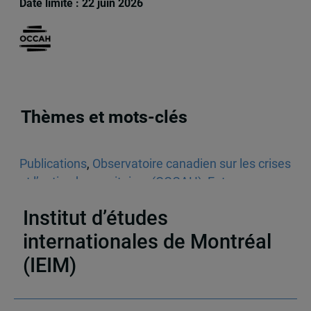
Date limite : 22 juin 2026
Thèmes et mots-clés
Publications
,
Observatoire canadien sur les crises
et l’action humanitaires (OCCAH)
,
Entrevues
dans les médias écrits
,
Venezuela
Institut d’études
internationales de Montréal
(IEIM)
Partenaires