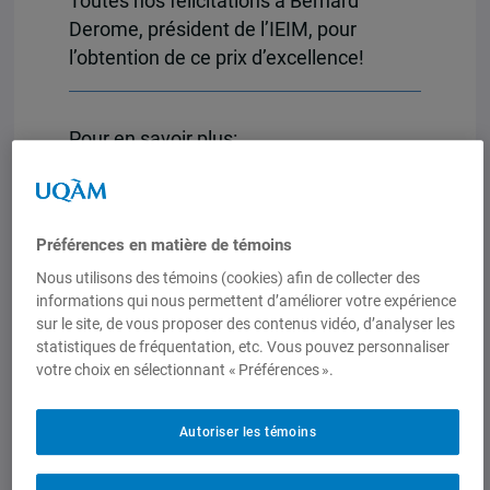
Toutes nos félicitations à Bernard
Derome, président de l’IEIM, pour
l’obtention de ce prix d’excellence!
Pour en savoir plus:
Consultez le communiqué de presse
de la FPJQ
Consultez l’entrevue de Bernard
Préférences en matière de témoins
Derome avec Le Devoir
Nous utilisons des témoins (cookies) afin de collecter des
Consultez l’entrevue de Bernard
informations qui nous permettent d’améliorer votre expérience
sur le site, de vous proposer des contenus vidéo, d’analyser les
Derome avec Radio-Canada
statistiques de fréquentation, etc. Vous pouvez personnaliser
votre choix en sélectionnant « Préférences ».
Crédit photo:
Photo Josie Desmarais /
FPJQ
Autoriser les témoins