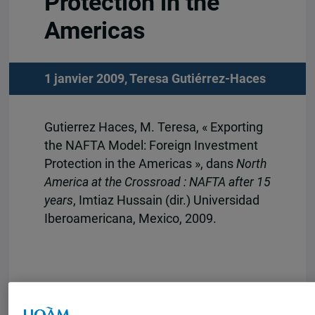
Protection in the
Americas
1 janvier 2009,
Teresa Gutiérrez-Haces
Gutierrez Haces, M. Teresa, « Exporting
the NAFTA Model: Foreign Investment
Protection in the Americas », dans
North
America at the Crossroad : NAFTA after 15
years
, Imtiaz Hussain (dir.) Universidad
Iberoamericana, Mexico, 2009.