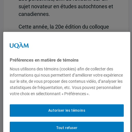
sujet novateur en études autochtones et
canadiennes.
Cette année, la 20e édition du colloque
portera sur le thème de
l’autochtonisation et la décolonisation
des institutions et la relation entre ces
deux notions avec, comme questions
Préférences en matière de témoins
centrales : que signifient les notions
Nous utilisons des témoins (cookies) afin de collecter des
d’autochtonisation et de décolonisation
informations qui nous permettent d’améliorer votre expérience
? Quelles sont les théories et surtout les
sur le site, de vous proposer des contenus vidéo, d’analyser les
pratiques pour mettre en œuvre
statistiques de fréquentation, etc. Vous pouvez personnaliser
votre choix en sélectionnant « Préférences ».
l’autochtonisation dans une institution ?
L’édition 2022 de ce colloque est
Autoriser les témoins
organisée en partenariat entre les trois
pôles du CIÉRA et le Groupe de
Tout refuser
recherche interdisciplinaire sur les