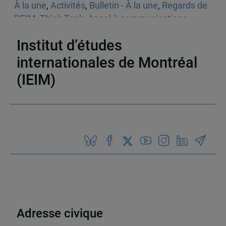
À la une
,
Activités
,
Bulletin - À la une
,
Regards de
l'IEIM
,
Think Tank
,
Appel à communications
,
Sécurité
Institut d’études
internationales de Montréal
(IEIM)
Partenaires
Adresse civique