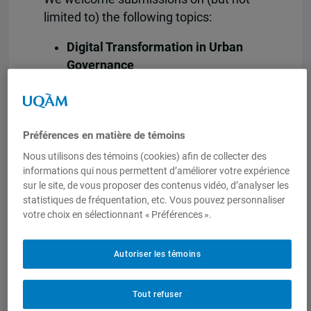
limited to) the following topics:
Digital Transformation in Urban
Governance
Smart cities and e-governance
integration
Public-private partnerships in e-
Préférences en matière de témoins
governance
AI, blockchain, and cloud
Nous utilisons des témoins (cookies) afin de collecter des
informations qui nous permettent d’améliorer votre expérience
computing in urban
sur le site, de vous proposer des contenus vidéo, d’analyser les
administration
statistiques de fréquentation, etc. Vous pouvez personnaliser
Citizen-Centric Services and
votre choix en sélectionnant « Préférences ».
Engagement
Mobile governance (M-
Autoriser les témoins
Governance) and digital
inclusion
Tout refuser
Role of social media in urban