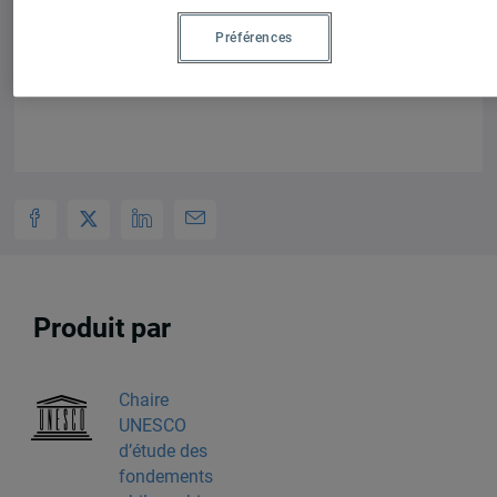
Belles Lettres
.
Préférences
Produit par
Chaire
UNESCO
d’étude des
fondements