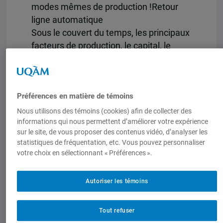
modes mêmes de production !Retour
ligne automatique
Sous le couvert du temps, les principaux
facteurs de production, le capital, le
travail, la technique s’en trouvent
profondément transformés : pour durer,
le capital devient le patrimoine, le travail
Préférences en matière de témoins
se consacre à la maintenance, en même
temps que la technique nous sert
Nous utilisons des témoins (cookies) afin de collecter des
informations qui nous permettent d’améliorer votre expérience
d’enveloppe protectrice. L’économie
sur le site, de vous proposer des contenus vidéo, d’analyser les
accède désormais à sa dimension
statistiques de fréquentation, etc. Vous pouvez personnaliser
morale et politique la plus haute et la
votre choix en sélectionnant « Préférences ».
plus digne, loin des idéologies
dominantes de l’innovation, de la
Autoriser les témoins
disruption et de la destruction créatrice.
Pour en savoir plus sur cet ouvrage,
Tout refuser
veuillez visiter le
site internet de Les