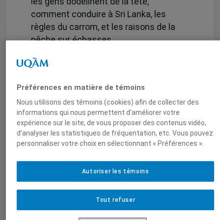
les gens dodelinent de la tête,
comment conduire à Sri Lanka, les
règles du carrom, et les raisons de la
pêche sur échasses.
Ce dictionnaire a été écrit à deux.
Anthony Goreau-Ponceaud est
enseignant-chercheur à l’université de
Préférences en matière de témoins
Bordeaux IV. Depuis 2004, il consacre
Nous utilisons des témoins (cookies) afin de collecter des
ses recherches sur le Sri Lanka et les
informations qui nous permettent d’améliorer votre
expérience sur le site, de vous proposer des contenus vidéo,
diasporas sri lankaises. Delon Madavan
d’analyser les statistiques de fréquentation, etc. Vous pouvez
est doctorant en géographie à
personnaliser votre choix en sélectionnant « Préférences ».
l’université Paris-Sorbonne. Il étudie
l’intégration socio-spatiale de la
Autoriser les témoins
minorité tamoule à Colombo, Kuala
Lumpur et à Singapour.
Tout refuser
Parution : juillet 2013.