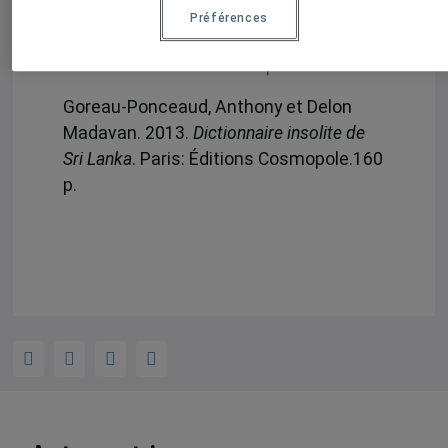
Préférences
160 pages – 11 €
Commander chez Cosmopole
Goreau-Ponceaud, Anthony et Delon
Madavan. 2013.
Dictionnaire insolite de
Sri Lanka
. Paris: Éditions Cosmopole.160
p.