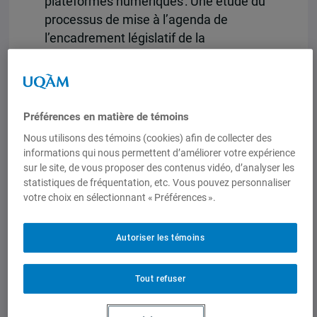
plateformes numériques : Une étude du
processus de mise à l’agenda de
l’encadrement législatif de la
découvrabilité des contenus culturels
francophones ». Mémoire de maîtrise en
science politique de l’UQAM déposé en
mai 2025.
Préférences en matière de témoins
Nous utilisons des témoins (cookies) afin de collecter des
Guy-Philippe Wells
. « L’impact des
informations qui nous permettent d’améliorer votre expérience
plateformes numériques d’écoute en
sur le site, de vous proposer des contenus vidéo, d’analyser les
ligne sur les conditions de création des
statistiques de fréquentation, etc. Vous pouvez personnaliser
artistes québécois et son incidence en
votre choix en sélectionnant « Préférences ».
matière de politiques publiques de
régulation nationale et internationale »
Autoriser les témoins
Thèse de doctorat en science politique
de l’UQAM validée avec mention
Tout refuser
Excellent le 14 mars dernier.