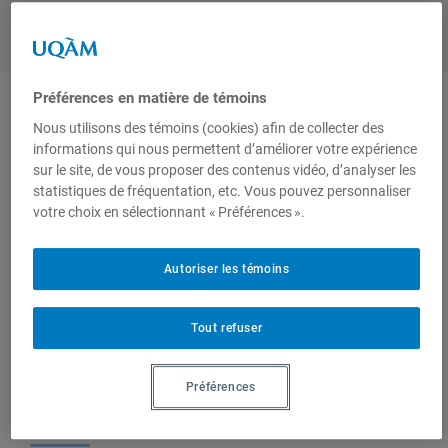
Préférences en matière de témoins
Nous utilisons des témoins (cookies) afin de collecter des
Produit par
informations qui nous permettent d’améliorer votre expérience
sur le site, de vous proposer des contenus vidéo, d’analyser les
statistiques de fréquentation, etc. Vous pouvez personnaliser
Centre
Groupe de
votre choix en sélectionnant « Préférences ».
d'études sur
recherche sur
l'intégration et
l'intégration
la
continentale
Autoriser les témoins
mondialisation
(GRIC)
(CEIM)
Tout refuser
Préférences
Sur le même sujet