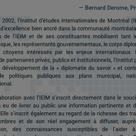
— Bernard Derome, Pr
 2002, l’Institut d’études internationales de Montréal (I
 d’excellence bien ancré dans la communauté montréala
és de l’IEIM et de ses constituantes mobilisent tant l
que, les représentants gouvernementaux, le corps dipl
 citoyens intéressés par les enjeux internationaux.
e partenaires privés, publics et institutionnels, l’Institut 
u développement de la « diplomatie du savoir » et cont
de politiques publiques aux plans municipal, nati
ional.
boration avec l’IEIM s’inscrit directement dans le souci
s eu de livrer au public une information pertinente et 
 Elle s’inscrit également au regard de la richesse des t
mbres et de son réel engagement à diffuser, auprè
tion, des connaissances susceptibles de l’aider 