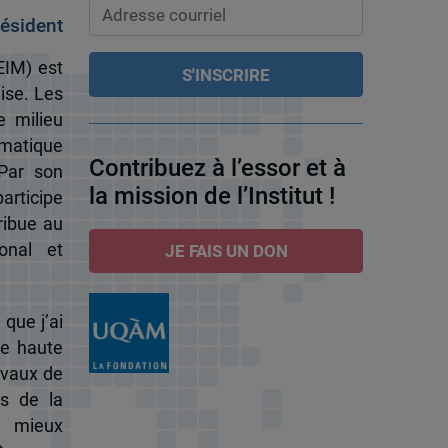
ésident
EIM) est
ise. Les
e milieu
omatique
Contribuez à l’essor et à
 Par son
la mission de l’Institut !
participe
ribue au
onal et
JE FAIS UN DON
 que j’ai
de haute
ravaux de
s de la
à mieux