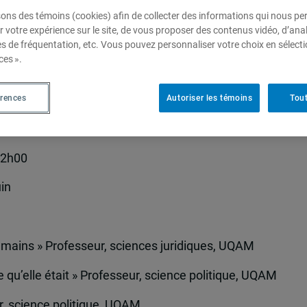
sons des témoins (cookies) afin de collecter des informations qui nous p
r votre expérience sur le site, de vous proposer des contenus vidéo, d’anal
es de fréquentation, etc. Vous pouvez personnaliser votre choix en sélect
 quoi parlons nous ?
ces ».
érences
Autoriser les témoins
Tout
12h00
in
umains » Professeur, sciences juridiques, UQAM
 qu’elle était » Professeur, science politique, UQAM
 science politique, UQAM