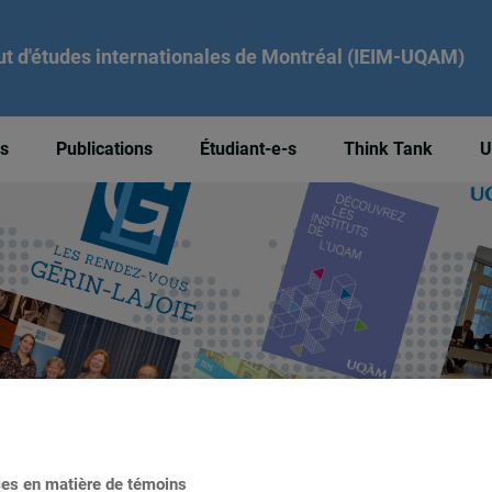
tut d'études internationales de Montréal (IEIM-UQAM)
és
Publications
Étudiant-e-s
Think Tank
U
ces en matière de témoins