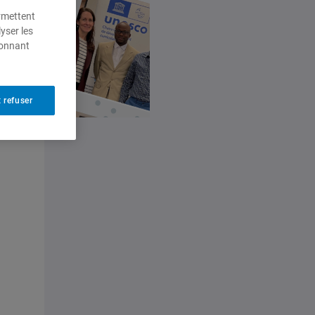
ermettent
yser les
ionnant
 refuser