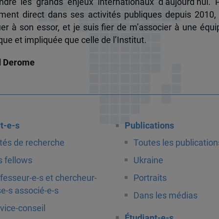
dre les grands enjeux internationaux d’aujourd’hui.
ent direct dans ses activités publiques depuis 2010, 
uer à son essor, et je suis fier de m’associer à une équi
e et impliquée que celle de l’Institut.
d Derome
t-e-s
Publications
tés de recherche
Toutes les publication
 fellows
Ukraine
fesseur-e-s et chercheur-
Portraits
e-s associé-e-s
Dans les médias
vice-conseil
Étudiant-e-s