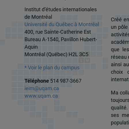
Institut d’études internationales
de Montréal
Créé en
Université du Québec à Montréal
un pôle
400, rue Sainte-Catherine Est
activit
Bureau A-1540, Pavillon Hubert-
académi
Aquin
que les
Montréal (Québec) H2L 3C5
réseau d
ainsi a
* Voir le plan du campus
choix 
internat
Téléphone
514 987-3667
ieim@uqam.ca
Ma colla
www.uqam.ca
toujour
qualité.
ses me
popula