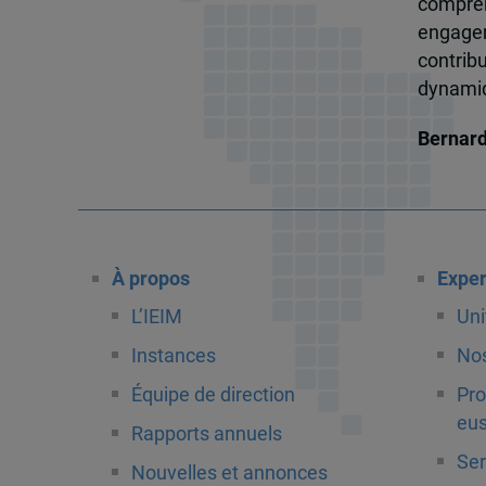
compren
engagem
contrib
dynamiqu
Bernar
À propos
Exper
L’IEIM
Uni
Instances
Nos
Équipe de direction
Pro
eus
Rapports annuels
Ser
Nouvelles et annonces