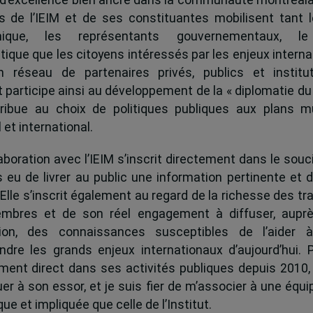
és de l’IEIM et de ses constituantes mobilisent tant l
ique, les représentants gouvernementaux, l
tique que les citoyens intéressés par les enjeux interna
 réseau de partenaires privés, publics et institut
ut participe ainsi au développement de la « diplomatie du
ribue au choix de politiques publiques aux plans mu
 et international.
boration avec l’IEIM s’inscrit directement dans le souci
s eu de livrer au public une information pertinente et 
 Elle s’inscrit également au regard de la richesse des t
mbres et de son réel engagement à diffuser, auprè
tion, des connaissances susceptibles de l’aider 
dre les grands enjeux internationaux d’aujourd’hui.
ent direct dans ses activités publiques depuis 2010, 
uer à son essor, et je suis fier de m’associer à une équi
e et impliquée que celle de l’Institut.