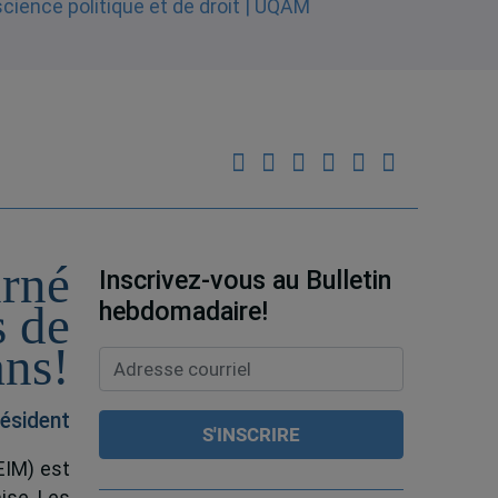
urné
Inscrivez-vous au Bulletin
hebdomadaire!
s de
ans!
ésident
EIM) est
ise. Les