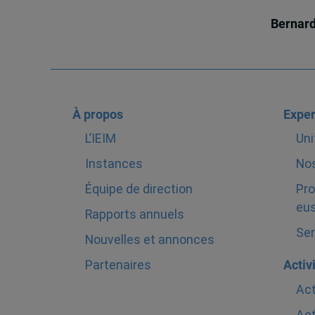
Bernar
À propos
Exper
L’IEIM
Uni
Instances
Nos
Équipe de direction
Pro
eus
Rapports annuels
Ser
Nouvelles et annonces
Partenaires
Activ
Act
Act