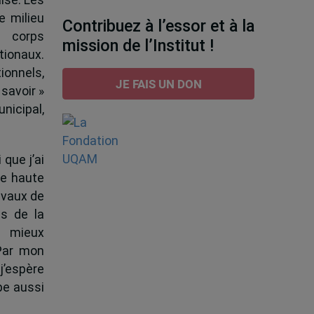
e milieu
Contribuez à l’essor et à la
e corps
mission de l’Institut !
tionaux.
ionnels,
JE FAIS UN DON
 savoir »
nicipal,
 que j’ai
de haute
ravaux de
s de la
à mieux
 Par mon
j’espère
pe aussi