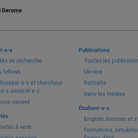
d Derome
t-e-s
Publications
tés de recherche
Toutes les publicatio
 fellows
Ukraine
fesseur-e-s et chercheur-
Portraits
e-s associé-e-s
Dans les médias
vice-conseil
Étudiant-e-s
ités
Emplois, bourses et 
ivités à venir
Formations, simulatio
ivités passées
Écoles d’été