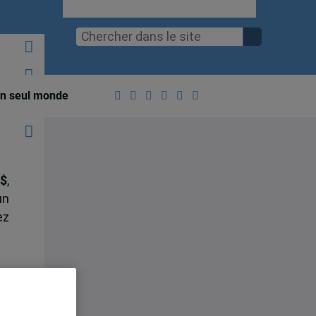
n seul monde
 $
,
un
ez
de
té