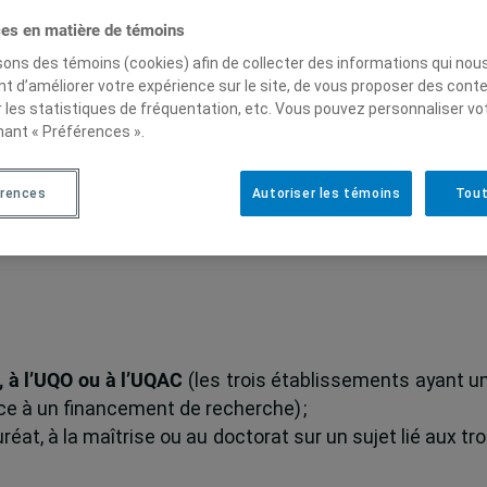
 humanitaire ou le développement international, et q
ces en matière de témoins
atiques émergentes et courants critiques
,
Populatio
isons des témoins (cookies) afin de collecter des informations qui nou
 crises et aux catastrophes,
Gestion des risques et de 
t d’améliorer votre expérience sur le site, de vous proposer des cont
tif d’appuyer les travaux étudiants, la réalisation d’
r les statistiques de fréquentation, etc. Vous pouvez personnaliser vo
nant « Préférences ».
pation à un colloque.
re)
érences
Autoriser les témoins
Tout
M, à l’UQO ou à l’UQAC
(les trois établissements ayant u
âce à un financement de recherche) ;
at, à la maîtrise ou au doctorat sur un sujet lié aux tro