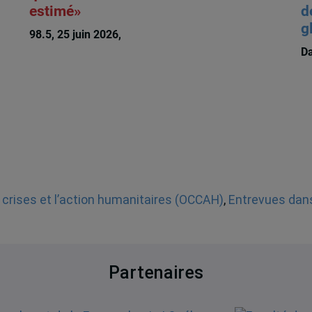
estimé»
d
g
98.5, 25 juin 2026,
François Audet
Da
 crises et l’action humanitaires (OCCAH)
,
Entrevues dans
Partenaires