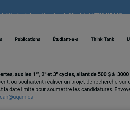
tut d'études internationales de Montréal (IEIM-UQAM)
és
Publications
Étudiant-e-s
Think Tank
U
er
e
e
rtes, aux les 1
, 2
et 3
cycles, allant de 500 $ à 3000
isent, ou souhaitent réaliser un projet de recherche sur 
st la date limite pour soumettre les candidatures. Envoy
cah@uqam.ca.
st offert aux étudiant.e.s qui réalisent un projet 
un projet de recherche) sur un sujet lié à la solidari