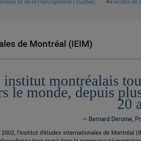
nales de Montréal (IEIM)
 institut montréalais to
rs le monde, depuis plu
20 
— Bernard Derome, Pr
 2002, l’Institut d’études internationales de Montréal (I
 d’excellence bien ancré dans la communauté montréala