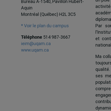
Bureau A-1540, Pavillon Hubert-
activit
Aquin
académ
Montréal (Québec) H2L 3C5
diploma
Par son
* Voir le plan du campus
l’Instit
Téléphone
514 987-3667
et cont
ieim@uqam.ca
national
www.uqam.ca
Ma colla
toujour
qualité.
ses me
popula
compren
engagem
contrib
dynamiqu