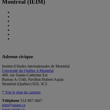
Montréal (IEIM)
Adresse civique
Institut d’études internationales de Montréal
Université du Québec à Montréal
400, rue Sainte-Catherine Est
Bureau A-1540, Pavillon Hubert-Aquin
Montréal (Québec) H2L 3C5
* Voir le plan du campus
Téléphone
514 987-3667
ieim@uqam.ca
www.uqam.ca