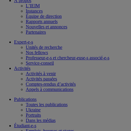
À propos
L’IEIM
Instances
Équipe de direction
Rapports annuels
Nouvelles et annonces
Partenaires
Expert-e-s
Unités de recherche
Nos fellows
Professeur-e-s et chercheur-euse-s associé-e-s
Service-conseil
Activités
Activités à venir
Activités passées
Comptes-rendus d’activités
Appels à communications
Publications
Toutes les publications
Ukraine
Portraits
Dans les médias
Étudiant-e-s
Emplois, bourses et stages