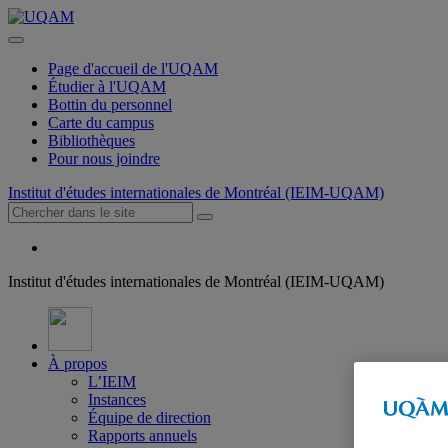
Page d'accueil de l'UQAM
Étudier à l'UQAM
Bottin du personnel
Carte du campus
Bibliothèques
Pour nous joindre
Institut d'études internationales de Montréal (IEIM-UQAM)
Institut d'études internationales de Montréal (IEIM-UQAM)
À propos
L’IEIM
Instances
Équipe de direction
Rapports annuels