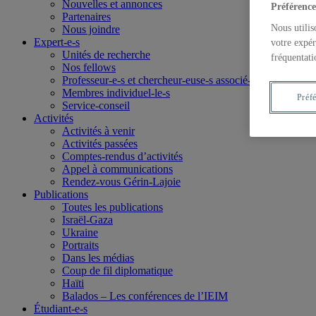
Nouvelles et annonces
Préférence
Partenaires
Nous utilis
Nous joindre
Expert-e-s
votre expér
Unités de recherche
fréquentati
Nos fellows
Professeur-e-s et chercheur-euse-s associé-e-s
Membres individuel-le-s
Préf
Service-conseil
Activités
Activités à venir
Activités passées
Comptes-rendus d’activités
Appel à communications
Rendez-vous Gérin-Lajoie
Publications
Toutes les publications
Israël-Gaza
Ukraine
Portraits
Dans les médias
Coup de fil diplomatique
Haïti
Balados – Les conférences de l’IEIM
Étudiant-e-s