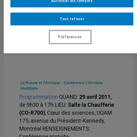
Autoriser les témoins
L’Union Européenne et l’Arctique – Conférence
L’Arctique identitaire
Tout refuser
–
La Russie et l’Arctique
Préférences
La Russie et l’Arctique – Conférence L’Arctique
identitaire
Programmation
QUAND:
29 avril 2011
,
de 9h30 à 17h LIEU:
Salle la Chaufferie
(CO-R700)
, Cœur des sciences, UQAM
175, avenue du Président-Kennedy,
Montréal RENSEIGNEMENTS:
Conférence gratuite