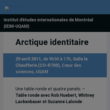
Institut d'études internationales de Montréal
(IEIM-UQAM)
Arctique identitaire
29 avril 2011
, de 9h30 à 17h,
Salle la
Chaufferie (CO-R700)
, Cœur des
sciences, UQAM
Une table-ronde et quatre panels: –
Table ronde avec Rob Huebert, Whitney
Lackenbauer et Suzanne Lalonde