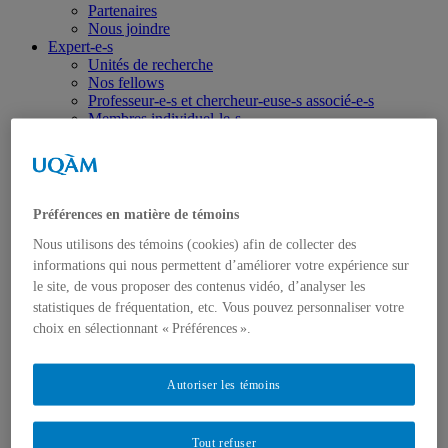
Partenaires
Nous joindre
Expert-e-s
Unités de recherche
Nos fellows
Professeur-e-s et chercheur-euse-s associé-e-s
Membres individuel-le-s
Service-conseil
Activités
Activités à venir
Activités passées
Comptes-rendus d’activités
Préférences en matière de témoins
Appel à communications
Rendez-vous Gérin-Lajoie
Nous utilisons des témoins (cookies) afin de collecter des
Publications
informations qui nous permettent d’améliorer votre expérience sur
Toutes les publications
le site, de vous proposer des contenus vidéo, d’analyser les
Israël-Gaza
statistiques de fréquentation, etc. Vous pouvez personnaliser votre
Ukraine
choix en sélectionnant « Préférences ».
Portraits
Dans les médias
Coup de fil diplomatique
Autoriser les témoins
Haïti
Balados – Les conférences de l’IEIM
Étudiant-e-s
Emplois, bourses et stages
Tout refuser